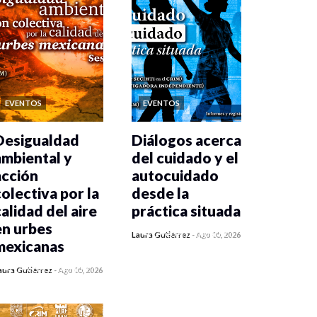
EVENTOS
EVENTOS
Desigualdad
Diálogos acerca
ambiental y
del cuidado y el
acción
autocuidado
colectiva por la
desde la
calidad del aire
práctica situada
en urbes
0 veces compartido
Laura Gutiérrez
-
Ago 05, 2026
mexicanas
410 vistas
0 veces compartido
aura Gutiérrez
-
Ago 05, 2026
410 vistas