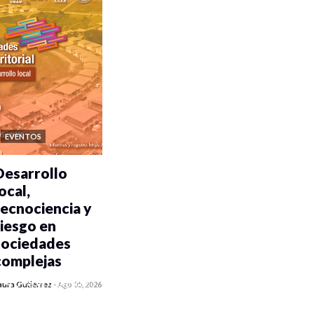
EVENTOS
Desarrollo
ocal,
tecnociencia y
riesgo en
sociedades
complejas
0 veces compartido
aura Gutiérrez
-
Ago 05, 2026
351 vistas