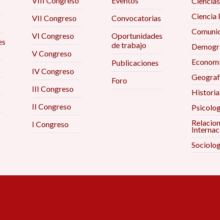
VIII Congreso
Eventos
Ciencias
Ciencia 
VII Congreso
Convocatorias
Comunic
VI Congreso
Oportunidades
es
de trabajo
Demogra
V Congreso
Econom
Publicaciones
IV Congreso
Geograf
Foro
III Congreso
Historia
II Congreso
Psicolog
Relacio
I Congreso
Internac
Sociolog