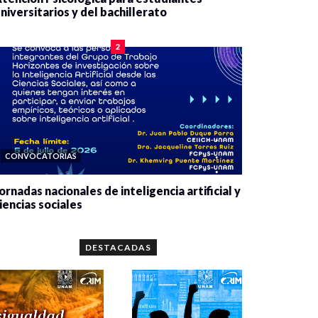
niversitarios y del bachillerato
0 veces compartido
2078 vistas
2
CONVOCATORIAS
ornadas nacionales de inteligencia artificial y
iencias sociales
0 veces compartido
5657 vistas
DESTACADAS