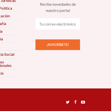
 Jurídicas
Recibe novedades de
Política
nuestro portal
ación
fía
ía
ía
ía Social
nes
ionales
ía