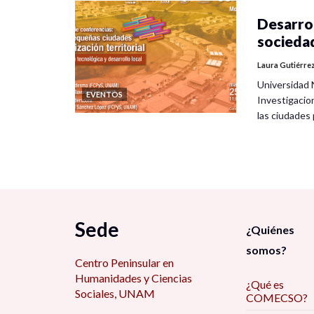
Desarrol
socieda
Laura Gutiérre
Universidad 
EVENTOS
Investigacio
las ciudade
Sede
¿Quiénes
somos?
Centro Peninsular en
Humanidades y Ciencias
¿Qué es
Sociales, UNAM
COMECSO?