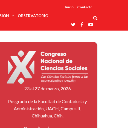
Inicio
Contacto
SIÓN
OBSERVATORIO
Asociaciones
udios
profesionales
onales
Grupos de
Reconoce
arrollo
trabajo
ar
La UDUALC
rcultural
os
A La
Redes
Universidad
cación
temáticas
De México
odología
Laboratorios
tico
En Su 475
as ciencias
Aniversario
nacionales
ales
Entidades
afines
d pública
23 al 27 de marzo, 2026
ajo social
ismo
Posgrado de la Facultad de Contaduría y
Administración, UACH, Campus II,
Chihuahua, Chih.