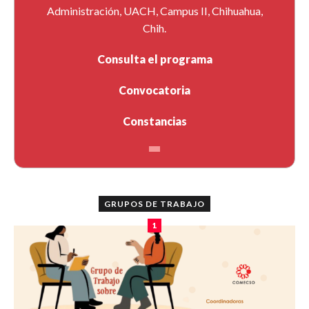
Administración, UACH, Campus II, Chihuahua,
Chih.
Consulta el programa
Convocatoria
Constancias
GRUPOS DE TRABAJO
1