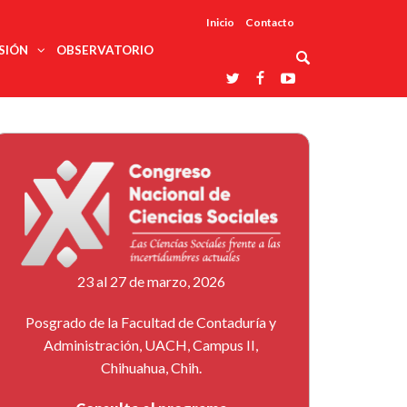
Inicio
Contacto
SIÓN
OBSERVATORIO
Asociaciones
udios
profesionales
onales
Grupos de
Reconoce
arrollo
trabajo
ar
La UDUALC
rcultural
os
A La
Redes
Universidad
cación
temáticas
De México
odología
Laboratorios
tico
En Su 475
as ciencias
Aniversario
nacionales
ales
Entidades
afines
d pública
23 al 27 de marzo, 2026
ajo social
ismo
Posgrado de la Facultad de Contaduría y
Administración, UACH, Campus II,
Chihuahua, Chih.