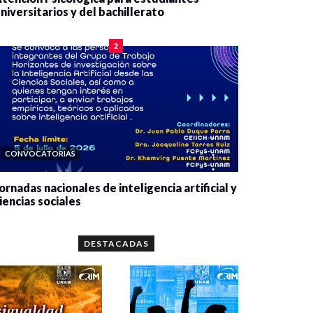
niversitarios y del bachillerato
0 veces compartido
2075 vistas
2
CONVOCATORIAS
ornadas nacionales de inteligencia artificial y
iencias sociales
0 veces compartido
5641 vistas
DESTACADAS