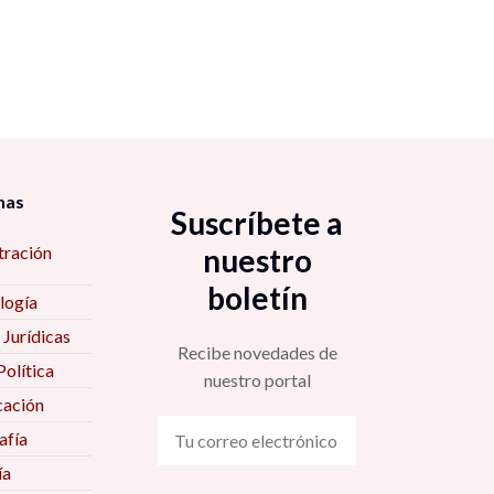
nas
Suscríbete a
tración
nuestro
boletín
logía
 Jurídicas
Recibe novedades de
Política
nuestro portal
ación
fía
ía