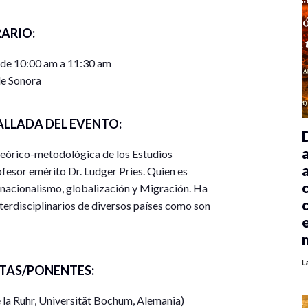
ARIO:
 de 10:00 am a 11:30 am
e Sonora
ALLADA DEL EVENTO:
 teórico-metodológica de los Estudios
ofesor emérito Dr. Ludger Pries. Quien es
snacionalismo, globalización y Migración. Ha
terdisciplinarios de diversos países como son
s. La producción especializada se resume en: 14
ros editados (4 en inglés y 7 en español); casi 80
toriales de 5 revistas científicas; editor asociado de
L
TAS/PONENTES:
sentara en el conversatorio, se identifica en el
pacios sociales más allá de las sociedades
 la Ruhr, Universität Bochum, Alemania)