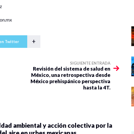
z
son.mx
+
en Twitter
SIGUIENTE ENTRADA
Revisión del sistema de salud en
México, una retrospectiva desde
México prehispánico perspectiva
hasta la 4T.
dad ambiental y acción colectiva por la
del aire en urbes mexicanas