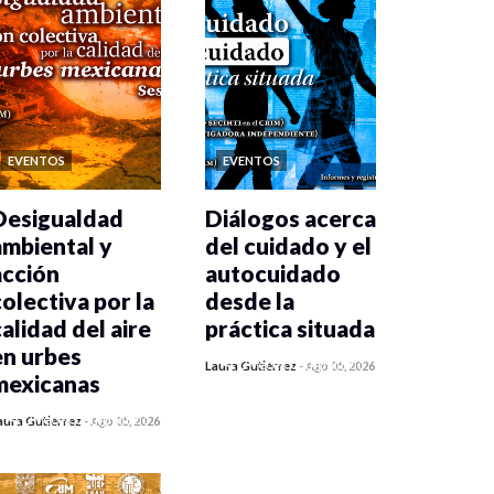
EVENTOS
EVENTOS
Desigualdad
Diálogos acerca
ambiental y
del cuidado y el
acción
autocuidado
colectiva por la
desde la
calidad del aire
práctica situada
en urbes
0 veces compartido
Laura Gutiérrez
-
Ago 05, 2026
mexicanas
84 vistas
0 veces compartido
aura Gutiérrez
-
Ago 05, 2026
87 vistas