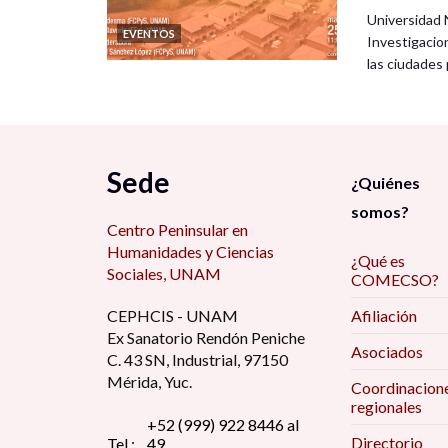
Universidad 
EVENTOS
Investigacio
las ciudade
Sede
¿Quiénes
somos?
Centro Peninsular en
Humanidades y Ciencias
¿Qué es
Sociales, UNAM
COMECSO?
CEPHCIS - UNAM
Afiliación
Ex Sanatorio Rendón Peniche
Asociados
C. 43 SN, Industrial, 97150
Mérida, Yuc.
Coordinacion
regionales
+52 (999) 922 8446 al
Directorio
Tel.:
49