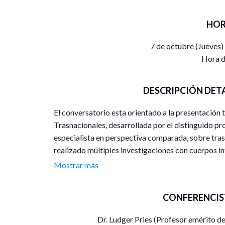
HOR
7 de octubre (Jueves)
Hora d
DESCRIPCIÓN DET
El conversatorio esta orientado a la presentación
Trasnacionales, desarrollada por el distinguido pr
especialista en perspectiva comparada, sobre tra
realizado múltiples investigaciones con cuerpos in
Alemania, España, México, Brasil y Estados Unido
Mostrar más
libros (5 en coautoría); más de 60 artículos; 18 lib
capítulos en libros; actividades en los consejos edi
CONFERENCIS
la revista Global Networks. La propuesta que se pre
libro: La transnacionalización del mundo social. es
Dr. Ludger Pries (Profesor emérito de