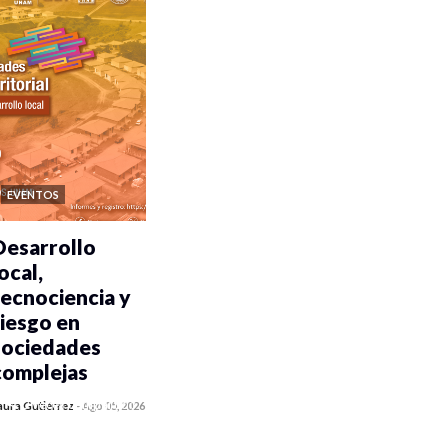
EVENTOS
Desarrollo
ocal,
tecnociencia y
riesgo en
sociedades
complejas
0 veces compartido
aura Gutiérrez
-
Ago 05, 2026
78 vistas