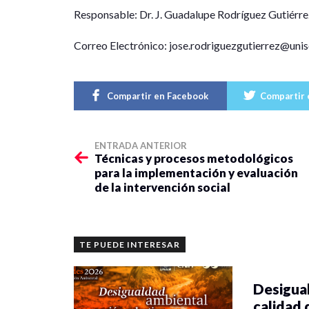
Responsable: Dr. J. Guadalupe Rodríguez Gutiérre
Correo Electrónico: jose.rodriguezgutierrez@uni
Compartir en Facebook
Compartir 
ENTRADA ANTERIOR
Técnicas y procesos metodológicos
para la implementación y evaluación
de la intervención social
TE PUEDE INTERESAR
Desigual
calidad 