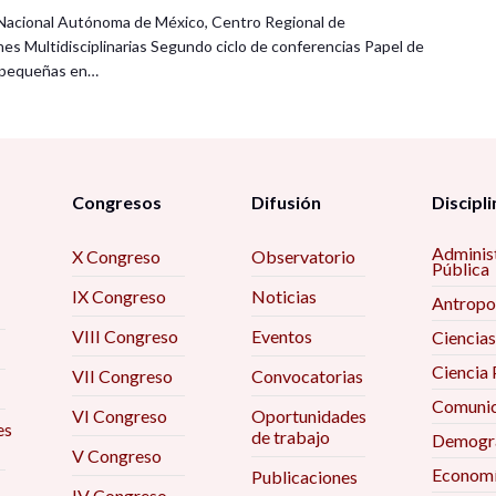
Nacional Autónoma de México, Centro Regional de
nes Multidisciplinarias Segundo ciclo de conferencias Papel de
s pequeñas en…
Congresos
Difusión
Discipli
Adminis
X Congreso
Observatorio
Pública
IX Congreso
Noticias
Antropo
VIII Congreso
Eventos
Ciencias
Ciencia 
VII Congreso
Convocatorias
Comunic
VI Congreso
Oportunidades
es
de trabajo
Demogra
V Congreso
Econom
Publicaciones
IV Congreso