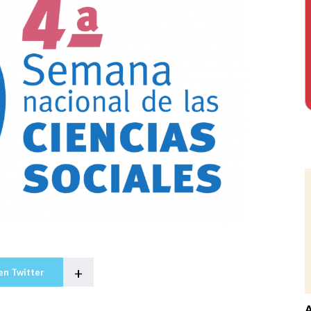
+
en Twitter
A