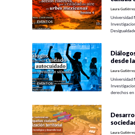
Laura Gutiérre
Universidad 
EVENTOS
Investigacio
Desigualdad
Diálogos
desde la
Laura Gutiérre
Universidad 
EVENTOS
Investigacio
derechos en
Desarrol
socieda
Laura Gutiérre