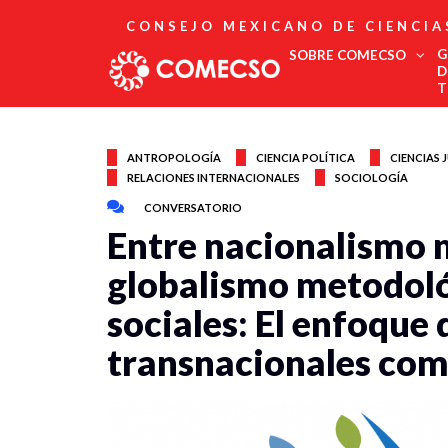
CONSEJO MEXICANO DE CIENCIA
G
SOBRE COMECSO
D
T
Afiliación
Asociados
ANTROPOLOGÍA
CIENCIA POLÍTICA
CIENCIAS 
RELACIONES INTERNACIONALES
SOCIOLOGÍA
Directorio
Estatutos
CONVERSATORIO
Fundadores
Entre nacionalismo 
Publicaciones
Comité Editorial
globalismo metodológ
Boletín
sociales: El enfoque 
transnacionales com