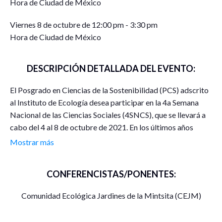
Hora de Ciudad de México
Viernes 8 de octubre de 12:00 pm - 3:30 pm
Hora de Ciudad de México
DESCRIPCIÓN DETALLADA DEL EVENTO:
El Posgrado en Ciencias de la Sostenibilidad (PCS) adscrito
al Instituto de Ecología desea participar en la 4a Semana
Nacional de las Ciencias Sociales (4SNCS), que se llevará a
cabo del 4 al 8 de octubre de 2021. En los últimos años
desde dicho posgrado, se ha impulsado el trabajo multi y
Mostrar más
transdisciplinario, se ha promovido la construcción e
intercambio de conocimientos surgidos fuera y dentro de la
CONFERENCISTAS/PONENTES:
academia, y entre diferentes disciplinas para abordar las
relaciones y problemáticas socioambientales en una gran
Comunidad Ecológica Jardines de la Mintsita (CEJM)
diversidad de contextos y desde diferentes miradas. Las
actividades que estamos programando están encaminadas a