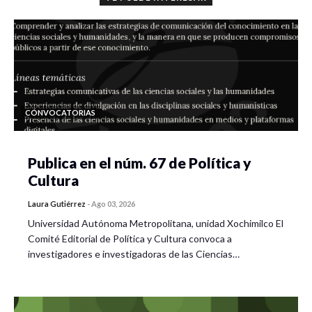
académicos y más allá de estos, nos permiten aprehender la
complejidad socioambiental desde la horizontalidad y el
compromiso social.
De manera general, pensamos que es sumamente
importante fortalecer espacios en los que las
organizaciones sociales y, las y los investigadores
CONVOCATORIAS
consolidados, y en formación podamos compartir y debatir
en torno a nuestra múltiples miradas, todas ellas en
Publica en el núm. 67 de Política y
búsqueda de sostener y defender la vida.
Cultura
Presentación videograbada de libro. Axel Köhler
Laura Gutiérrez
-
Ago 03, 2026
(UNICACH)/ Maudilia López (Independiente)/ Pascuala
Universidad Autónoma Metropolitana, unidad Xochimilco El
Vázquez (Independiente)/ Bety Chalé (Independiente)/
Comité Editorial de Política y Cultura convoca a
Jamelia Pichún (Independiente)/ Leonor Zalabata Torre
investigadores e investigadoras de las Ciencias…
(Independiente)/ Edgar Ricardo Naranjo Peña (CLACSO)
Con la presencia en vivo de: Patricia Viera Bravo (UNAM