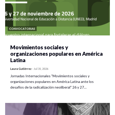
IIEc), Jorge Alonso (CIESAS) Alberto Velázquez Solís
(CLACSO) y Xóchitl Leyva Solano (CIESAS)
Comentaristas: Ángel Rodrigo González González
(Posgrado en Ciencias de la Sostenibilidad PCS ), Esther
CONVOCATORIAS
Aguilar Román (PCS) Angelina Deyanira Navarrete (PCS)
Fac . Economía
Movimientos sociales y
organizaciones populares en América
Latina
Laura Gutiérrez
-
Jul 31, 2026
Jornadas Internacionales "Movimientos sociales y
organizaciones populares en América Latina ante los
desafíos de la radicalización neoliberal" 26 y 27…