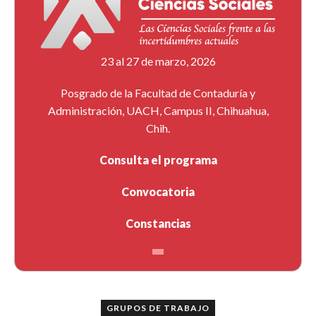
23 al 27 de marzo, 2026
Posgrado de la Facultad de Contaduría y
Administración, UACH, Campus II, Chihuahua,
Chih.
Consulta el programa
Convocatoria
Constancias
GRUPOS DE TRABAJO