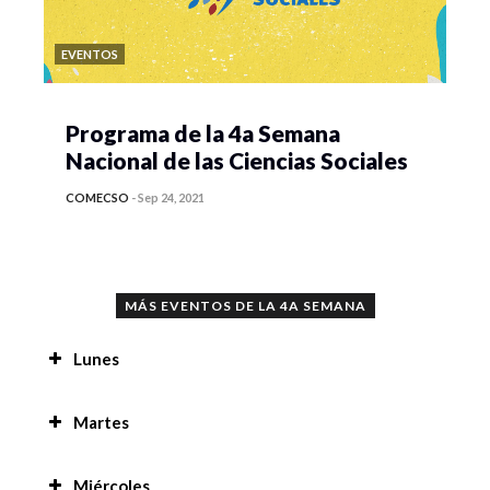
EVENTOS
Programa de la 4a Semana
Nacional de las Ciencias Sociales
COMECSO
-
Sep 24, 2021
MÁS EVENTOS DE LA 4A SEMANA
Lunes
Proyecto multimodal, recuperación audiovisual
Martes
desde una etnografia digital del sonido, la
imagen e historias desde sus actores de oficios
Prácticas de residencia en la región de San
en Coyoacán, Cd. De México. 8:00 am
Miércoles