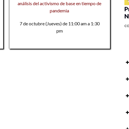
análisis del activismo de base en tiempo de
P
pandemia
N
7 de octubre (Jueves) de 11:00 am a 1:30
C
pm
P
au
so
Pr
ac
P
M
M
R
Ta
to
Pr
C
M