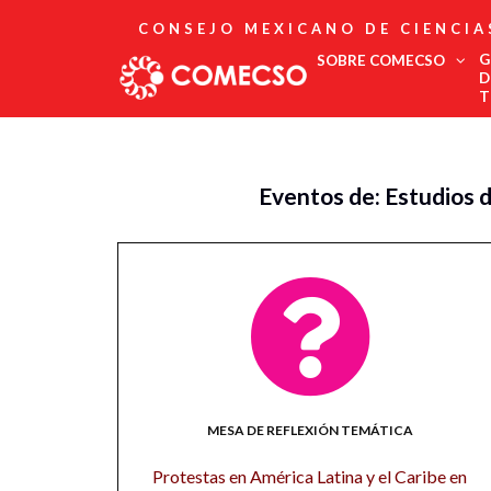
CONSEJO MEXICANO DE CIENCIA
G
SOBRE COMECSO
D
T
Afiliación
Asociados
Eventos de: Estudios 
Directorio
Estatutos
Fundadores
Publicaciones
Comité Editorial
Boletín
MESA DE REFLEXIÓN TEMÁTICA
Protestas en América Latina y el Caribe en