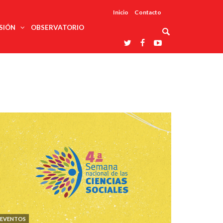
Inicio
Contacto
SIÓN
OBSERVATORIO
Asociaciones
udios
profesionales
onales
Grupos de
Reconoce
arrollo
trabajo
ar
La UDUALC
rcultural
os
A La
Redes
Universidad
cación
temáticas
De México
odología
Laboratorios
tico
En Su 475
as ciencias
Aniversario
nacionales
ales
Entidades
afines
d pública
ajo social
ismo
EVENTOS