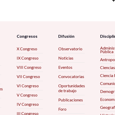
P
di
P
1
Ma
U
El
E
e
la
C
F
ti
In
de
a
e
si
B
Congresos
Difusión
Discipli
F
de
T
La
e
P
Adminis
X Congreso
Observatorio
te
C
Pública
9
M
IX Congreso
Noticias
Re
Antropo
un
Tr
La
re
La
VIII Congreso
Eventos
Ciencias
in
So
vi
t
Vo
Ciencia 
9
VII Congreso
Convocatorias
9
9
Comunic
L
La
VI Congreso
Oportunidades
es
F
de trabajo
Eg
Demogra
t
M
Co
V Congreso
S
ám
8
Econom
Publicaciones
Na
E
IV Congreso
M
Geograf
Foro
Re
Ev
Pi
III Congreso
Ex