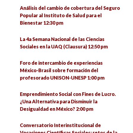
Análisis del cambio de cobertura del Seguro
El quehacer de la Socioantropología desde la
Conversatorio Interinstitucional de Vocaciones
Popular al Instituto de Salud para el
licenciatura en Ciencias Sociales de la UACM.
Científicas Sociales: retos de la investigación y
Bienestar 12:30 pm
Experiencias y debates 4:00 pm
la intervención en tiempos de pandemia 3:00 pm
La 4a Semana Nacional de las Ciencias
Conversatorio en torno a las experiencias de
Metodología cualitativa, grupo de trabajo
Sociales en la UAQ (Clausura) 12:50 pm
defensa de la vida de la Comunidad Ecológica
colaborativo para la mejora de la gestión e
Jardines de la Mintsita 5:00 pm
innovación educativa 3:00 pm
Foro de intercambio de experiencias
México-Brasil sobre formación del
Análisis de la implementación del acuerdo del
La media naranja: el mito del amor como
profesorado UNISON-UNESP 1:00 pm
tercer país seguro en Guatemala 5:00 pm
completud 4:00 pm
Emprendimiento Social con Fines de Lucro.
La resiliencia como eje para enfrentar el futuro
Migración en tiempos del COVID-19 4:00 pm
¿Una Alternativa para Disminuir la
desde las personas mayores (1) 5:00 pm
Desigualdad en México? 2:00 pm
Un acercamiento básico a la perspectiva de
Ética, política y argumentación 5:00 pm
género: ¿Por qué es una cuestión de interés
Conversatorio Interinstitucional de
común? 4:00 pm
Vocaciones Científicas Sociales: retos de la