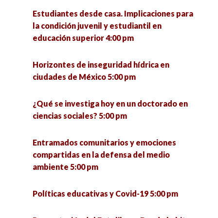
articuladores de la ciudad 5:30 pm
Estudiantes desde casa. Implicaciones para
la condición juvenil y estudiantil en
Pymes innovadoras y su impacto social en el
educación superior 4:00 pm
Estado de Zacatecas 6:00 pm
Horizontes de inseguridad hídrica en
La otra economía. Resultados de investigación
ciudades de México 5:00 pm
de la economía popular municipal para el
estado de Jalisco y México 7:00 pm
¿Qué se investiga hoy en un doctorado en
ciencias sociales? 5:00 pm
Entramados comunitarios y emociones
compartidas en la defensa del medio
ambiente 5:00 pm
Políticas educativas y Covid-19 5:00 pm