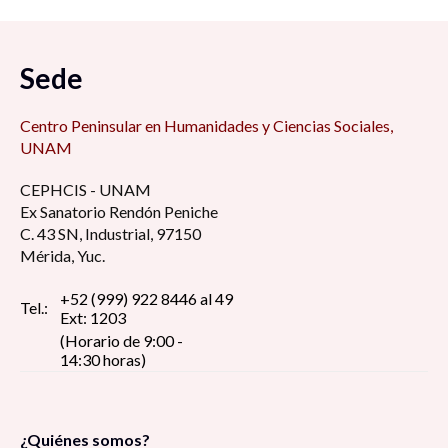
San Antonio Cárdenas, Carmen, Camp; en
tiempos difíciles 7:00 am
Sede
Foro de Modelo de administración estratégica
7:15 am
Centro Peninsular en Humanidades y Ciencias Sociales,
UNAM
Retos y desafíos de la educación de cara al
CEPHCIS - UNAM
regreso a las aulas ¿Qué hacer con la
Ex Sanatorio Rendón Peniche
virtualidad? 8:30 am
C. 43 SN, Industrial, 97150
Mérida, Yuc.
La perspectiva estudiantil universitaria en
tiempos de pandemia: reflexión y debate 8:30
+52 (999) 922 8446 al 49
Tel.:
Ext: 1203
am
(Horario de 9:00 -
14:30 horas)
Pin up girls, construcción del estereotipo de la
figura femenina erótica, dentro del imaginario
social 9:00 am
¿Quiénes somos?