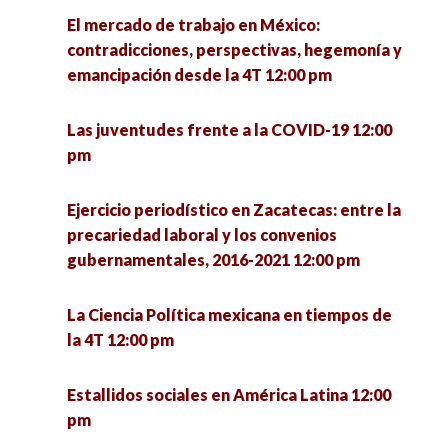
El mercado de trabajo en México:
Foro de intercambio de experiencias México-
Frontera Norte: ¿Hacia dónde va la Sociología?
contradicciones, perspectivas, hegemonía y
Brasil sobre formación del profesorado
4:00 pm
emancipación desde la 4T 12:00 pm
UNISON-UNESP 1:00 pm
Las hijas del terror: poesía y performance sobre
Las juventudes frente a la COVID-19 12:00
Rebuilding the economy: Economic policies for
conflicto armado 4:00 pm
pm
recovery and development 1:00 pm
Hospital Pyme. Plataforma de asesoría
Ejercicio periodístico en Zacatecas: entre la
Encuentro de investigadoras en formación:
empresarial 4:00 pm
precariedad laboral y los convenios
retos de la profesión desde lo local 1:00 pm
gubernamentales, 2016-2021 12:00 pm
La política: estructura y proceso 4:00 pm
Valores postmateriales en la democracia
La Ciencia Política mexicana en tiempos de
estadounidense tras la elección presidencial de
la 4T 12:00 pm
Repensar la inclusión desde los estudios
2020 1:30 pm
críticos en discapacidad 4:00 pm
Estallidos sociales en América Latina 12:00
Encuentro de investigadoras en formación UPN
pm
Jóvenes y participación política 4:00 pm
– ENAH (MÉXICO) 1:30 pm