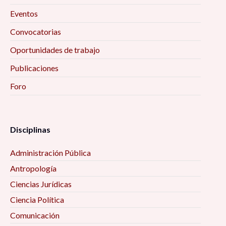
investigación 10:00 am
Eventos
Convocatorias
Ciclo de conferencias «Educación, Actividad
Física y Salud» 10:00 am
Oportunidades de trabajo
Publicaciones
Encuentro Interinstitucional de Estudios
Foro
Etarios 10:00 am
Secularización, laicidad, y sus efectos en el
ejercicio de derechos políticos y civiles 10:00 am
Disciplinas
Administración Pública
La filosofía de las ciencias sociales 10:00 am
Antropología
Mujeres, vejez y envejecimiento desde algunas
Ciencias Jurídicas
perspectivas interdisciplinarias 10:00 am
Ciencia Política
Comunicación
Procesos de Inclusión-Marginación en la Era