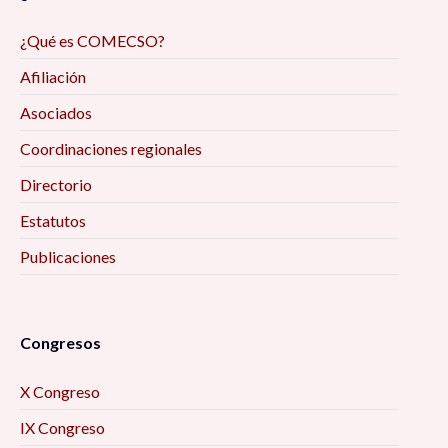
Reflexiones de la investigación/intervención
¿Qué es COMECSO?
desde el trabajo social digital y las ciencias
Afiliación
sociales, en tiempos de pandemia 9:00 am
Asociados
Deporte, juego e infantilización de la
Coordinaciones regionales
discapacidad: diálogo desde los estudios
Directorio
Críticos 9:00 am
Estatutos
Encuadres periodísticos sobre el conflicto
Publicaciones
entre Aldama y Santa Martha, Chenalhó
Chiapas, desde el análisis de la teoría del
framing 9:30 am
Congresos
La Actividad Física Post COVID-19. Una
X Congreso
Perspectiva para el Desarrollo Local 10:00 am
IX Congreso