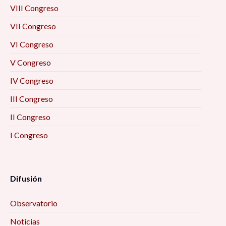
Formación académica y mercado laboral: la
VIII Congreso
visión de los egresados 10:00 am
VII Congreso
La resiliencia como eje enfrentar el futuro
VI Congreso
desde las personas mayores (2) 10:00 am
V Congreso
IV Congreso
Prevención situacional del delito 10:00 am
III Congreso
Imaginarios. Ese lugar inexistente donde todo
II Congreso
puede ser 10:00 am
I Congreso
Las otras pandemias 10:00 am
Difusión
Metamorfosis: Familia, emociones y pandemia
(estudios de caso) 10:00 am
Observatorio
SENTIK: Creación de redes sociales para la
Noticias