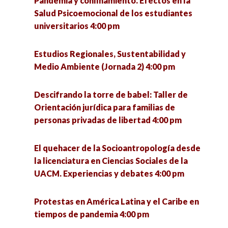
Pandemia y confinamiento. Efectos en la
la educación popular 5:00 pm
La Guerra de Florencia 5:00 pm
Salud Psicoemocional de los estudiantes
universitarios 4:00 pm
¿Qué se investiga hoy en un doctorado en
Zacatecas y Coronavirus: Análisis de escenarios
ciencias sociales? 5:00 pm
y paradigmas educativos. 5:00 pm
Estudios Regionales, Sustentabilidad y
Medio Ambiente (Jornada 2) 4:00 pm
Seminario «La utopía política» (1a sesión) 6:00
Intervención de trabajadoras sociales a partir
pm
del modelo de reinserción social en el CERESO
Descifrando la torre de babel: Taller de
Hermosillo I 5:00 pm
Orientación jurídica para familias de
VII Jornadas de Políticas Públicas ante los
personas privadas de libertad 4:00 pm
desafíos urbanos. Riesgos, cultura y
Revisión del sistema de salud en México, una
participación para el desarrollo sostenible 6:00
retrospectiva desde México prehispánico
El quehacer de la Socioantropología desde
pm
perspectiva hasta la 4T. 5:00 pm
la licenciatura en Ciencias Sociales de la
UACM. Experiencias y debates 4:00 pm
¿Qué se investiga hoy en un doctorado en
ciencias sociales? 5:00 pm
Protestas en América Latina y el Caribe en
tiempos de pandemia 4:00 pm
Presentación del libro «Los ríos de Morelia, ejes