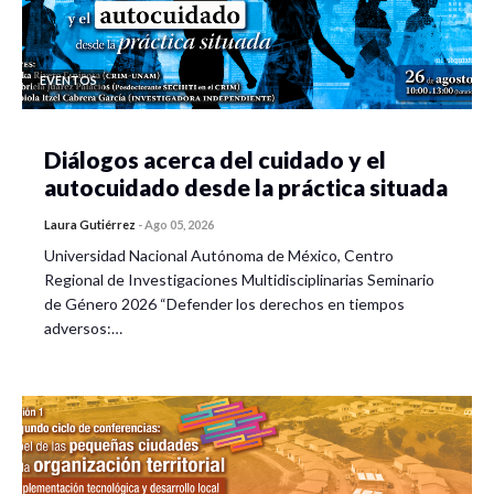
Doctorando en
Ciencias
Sociales de la
EVENTOS
Universidad
Autónoma de
Nayarit.
Diálogos acerca del cuidado y el
autocuidado desde la práctica situada
Moderador
:
Laura Gutiérrez
-
Ago 05, 2026
Dr. Aquiles O.
Ávila Quijas
Universidad Nacional Autónoma de México, Centro
Regional de Investigaciones Multidisciplinarias Seminario
Coordinador de
de Género 2026 “Defender los derechos en tiempos
Licenciatura en
adversos:…
Desarrollo y
Gestión del
Territorio.
Invitados
comentaristas
: