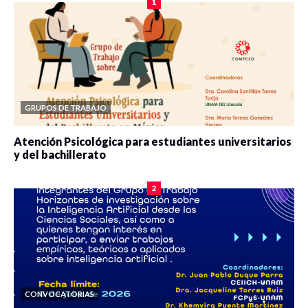
1
Pérez
Director de
Ordenamiento
Territorial y
Desarrollo
Urbano del
GRUPOS DE TRABAJO
IMPLAN
Guanajuato.
Atención Psicológica para estudiantes universitarios
y del bachillerato
0 veces compartido
2078 vistas
Invitado
2
comentarista:
Juan Del Cerro
,
Fundador de
Disruptivo TV y
director de
Socialab
México.
Emprendimiento
CONVOCATORIAS
Social con Fines
Invitados: