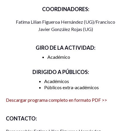
diversos fenómenos sociales desde la multidisciplinariedad.
COORDINADORES:
Avala por parte de UG
: Dr. Aquiles Omar Ávila Quijas
Fatima Lilian Figueroa Hernández (UG)/Francisco
Coordina
: Mtra. Fatima Lilian Figueroa Hernández,
Javier González Rojas (UG)
estudiante de Doctorado y docente en la División de
Arquitectura Arte y Diseño.
GIRO DE LA ACTIVIDAD:
Actividades.
Sesiones de presentación para cada proyecto
Académico
de investigación a manera de ponencias y mesas de
discusión.
DIRIGIDO A PÚBLICOS:
Académicos
Contacto
:
fl.figueroa@ugto.mx
;
Públicos extra-académicos
fj.gonzalez.rojas@ugto.mx
Descargar programa completo en formato PDF >>
Dinámica de la
Actividad
Tema
Ponent
actividad
CONTACTO:
Narcotráfico,
narco-cultura, su
Invitados
: