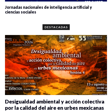
Mesa de
de Lucro. ¿Una
Marian
reflexión
Alternativa para
Azuela 
Jornadas nacionales de inteligencia artificial y
Estudiantes de
temática
Disminuir la
Tejera
ciencias sociales
licenciatura y
Desigualdad en
0 veces compartido
5658 vistas
México?
posgrado en el
área de
DESTACADAS
emprendimiento
y en
emprendimiento
social.
EVENTOS
Desigualdad ambiental y acción colectiva
por la calidad del aire en urbes mexicanas