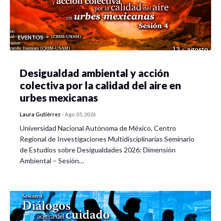
Profesora /
investigadora de
la Universidad
de Guanajuato.
EVENTOS
Dr. Jesús
Desigualdad ambiental y acción
Enciso
Desarrollo del
Francis
colectiva por la calidad del aire en
turismo como
Javier
González
Conversatorio
fenómeno social
Gonzál
urbes mexicanas
complejo.
Rojas
Profesor /
Laura Gutiérrez
-
Ago 05, 2026
investigador de
Universidad Nacional Autónoma de México, Centro
la Universidad
Regional de Investigaciones Multidisciplinarias Seminario
Autónoma del
de Estudios sobre Desigualdades 2026: Dimensión
Estado Hidalgo.
Ambiental – Sesión…
M. C. María G.
Zamudio
Guerrero