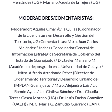
Hernández (UG)/ Mariano Azuela de la Tejera (UG)
Plataforma:
Microsoft Teams
Institución
: División de Ciencias Sociales, Campus León.
MODERADORES/COMENTARISTAS:
Universidad de Guanajuato.
Moderador: Aquiles Omar Ávila Quijas (Coordinador
Presentación.
El Doctorado en Ciencias Sociales de la
de la Licenciatura en Desarrollo y Gestión del
Universidad de Guanajuato, Campus León desarrolla desde
Territorio, UG) Comentaristas: Mtro. Juan Carlos
los Estudios Sociales de México; Estudios Sociopolíticos
Meléndez Sánchez (Coordinador General de
locales; y, Estudios Comparadas de América Latina, diversas
Información Estratégica Secretaría de Gobierno del
investigaciones tanto de sus estudiantes como de los
Estado de Guanajuato) / Dr. Javier Manzano M.
profesores adscritos al programa. Lo que permite resaltar la
(Académico de posgrado en la Universidad de Celaya) /
riqueza teórica y metodológica de las diferentes disciplinas
Mtro. Alfredo Arredondo Pérez (Director de
que convergen en el posgrado, lo que incide en las
Ordenamiento Territorial y Desarrollo Urbano del
interpretaciones sobre las realidades local, nacional e
IMPLAN Guanajuato) / Mtro. Alejandro Luis / Lic.
internacional en un mundo en el que las fronteras se han
Ramón Ayala / Lic. Cinthya Sánchez / Dra. Claudia
convertido en una mera expresión político-administrativa.
Teresa Gasca Moreno (UG) / Dr. Jesús Enciso González
(UAEH) / M. C. María G. Zamudio Guerrero (UAN).
Objetivo
. Presentar y poner a discusión el abordaje de