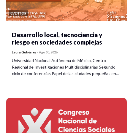
Mtro. Juan
EVENTOS
Carlos
Meléndez
Sánchez
Desarrollo local, tecnociencia y
riesgo en sociedades complejas
Coordinador
Laura Gutiérrez
-
Ago 05, 2026
General de
Universidad Nacional Autónoma de México, Centro
Información
Regional de Investigaciones Multidisciplinarias Segundo
Estratégica
ciclo de conferencias Papel de las ciudades pequeñas en…
Secretaría de
Gobierno del
La cohesión
Estado de
social ante los
desequilibrios
Guanajuato.
socio
territoriales. Un
Dr. Javier
estudio desde
Mesa de
Fatima L
Manzano M.
las políticas
reflexión
Figuero
públicas