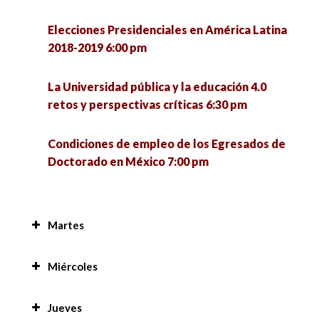
Elecciones Presidenciales en América Latina
2018-2019 6:00 pm
La Universidad pública y la educación 4.0
retos y perspectivas críticas 6:30 pm
Condiciones de empleo de los Egresados de
Doctorado en México 7:00 pm
Martes
Prácticas de residencia en la región de San
Miércoles
Pedro 8:00 am
Mesa de Reflexión sobre el Desarrollo
Jueves
Reflexiones sobre el debate actual en torno de