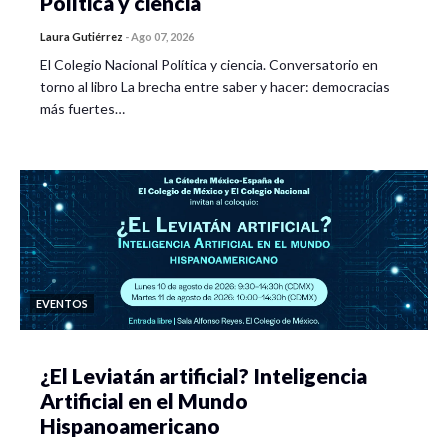
Política y ciencia
Laura Gutiérrez
-
Ago 07, 2026
El Colegio Nacional Política y ciencia. Conversatorio en
Jueves 7 de octubre – 16 a 18
torno al libro La brecha entre saber y hacer: democracias
más fuertes…
Cuarto Conversatorio
Diálogo sobre la interdisciplina en los programas de
formación y en la práctica de investigación
Objetivo: Recuperar las reflexiones de los participantes en
torno a diversas experiencias de formación y trabajo
interdisciplinar con el objetivo de poner en común los retos
EVENTOS
y aprendizajes que se enfrentan en la práctica académica.
La docencia y formación desde la interdisciplina
¿El Leviatán artificial? Inteligencia
Artificial en el Mundo
La investigación desde la interdisciplina
Hispanoamericano