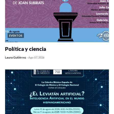
EVENTOS
Política y ciencia
Laura Gutiérrez
-
Ago 07, 2026
0 veces compartido
440 vistas