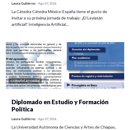
Recuento de retos y logros
Laura Gutiérrez
-
Ago 07, 2026
La Cátedra Cátedra México-España tiene el gusto de
Zenia Yébenes (UAM-Cuajimalpa) – Kristina Pirker
invitar a su próxima jornada de trabajo: ¿El Leviatán
(Instituto Mora) –- María José Rodríguez (UACM) –
artificial? Inteligencia Artificial…
Nicolás Olivos (UACM)
Moderador y relator:
Ricardo Vega Ruiz (UNAM-UAZ)
CONVOCATORIAS
Diplomado en Estudio y Formación
Política
Laura Gutiérrez
-
Ago 07, 2026
La Universidad Autónoma de Ciencias y Artes de Chiapas,