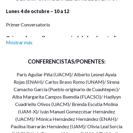
Lunes 4 de octubre – 10 a 12
Primer Conversatorio
Origen, desarrollo y presencia del plan de estudios y
Mostrar más
del Seminario Permanente de Socioantropología
Objetivo: Recuperar las motivaciones y circunstancias que
CONFERENCISTAS/PONENTES:
dieron origen al plan de estudios y al Seminario así como las
decisiones y experiencias durante su implementación en el
Paris Aguilar Piña (UACM)/ Alberto Leonel Ayala
contexto del proyecto de la UACM y los debates
Rojas (ENAH)/ Carlos Bravo Romo (UNAM)/ Sirena
contemporáneos de las Ciencias sociales.
Camacho García (Pueblo originario de Cuauhtepec)/
Alba Margarita Campos Buendía (FLACSO)/ Hadlyyn
Creación de un proyecto académico
Cuadriello Olivos (UACM)/ Brenda Escutia Molina
institucional.
Paris Aguilar (UACM) – Liliana Valverde
(UAM-X)/ Iván Manuel Gomezcésar Hernández
(UACM)
(UACM)/ Mónica Hernández Hernández (ENAH)/
Paulina Ibarrarán Hernández (UAM)/ Olivia Leal Sorcia
Experiencias en la implementación y consolidación del