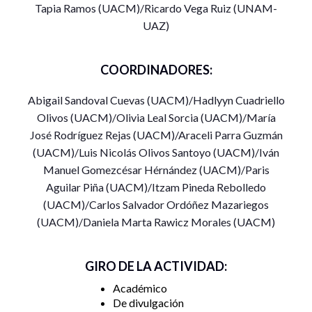
Tapia Ramos (UACM)/Ricardo Vega Ruiz (UNAM-
(actualmente en proceso de dictaminación)
Caminos hacia
UAZ)
la Socioantropología
, producto de discusiones colectivas y
trayectorias formativas personales de participantes en el
Seminario Permanente de Socioantropología.
COORDINADORES:
Cruce disciplinar y etnografía socioantropológica
Abigail Sandoval Cuevas (UACM)/Hadlyyn Cuadriello
Olivos (UACM)/Olivia Leal Sorcia (UACM)/María
Daniela Rawicz (UACM) – Alba Campos (FLACSO)
José Rodríguez Rejas (UACM)/Araceli Parra Guzmán
(UACM)/Luis Nicolás Olivos Santoyo (UACM)/Iván
De los objetos de estudio socioantropológico a la
Manuel Gomezcésar Hérnández (UACM)/Paris
investigación de campo
Aguilar Piña (UACM)/Itzam Pineda Rebolledo
(UACM)/Carlos Salvador Ordóñez Mazariegos
Hadlyyn Cuadriello (UACM) – Carlos Bravo (UNAM)
(UACM)/Daniela Marta Rawicz Morales (UACM)
Reflexividad y retos en la formación de socioantropólogos
GIRO DE LA ACTIVIDAD:
Abigail Sandoval (UACM) – Luis Emmanuel Moreno (UAM-
Az)
Académico
De divulgación