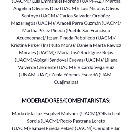
(UACM)/ Luis Emmanuel Moreno (UAM-AZ)/ Martha
plan de estudios. D
aniela Rawicz (UACM)- Mónica
Angélica Olivares Díaz (UACM)/ Luis Nicolás Olivos
Hernández (ENAH)
Santoyo (UACM)/ Carlos Salvador Ordóñez
Mazariegos (UACM)/ Araceli Parra Guzmán (UACM)/
El Seminario como espacio formativo en el cruce
disciplinar.
Araceli Parra (UACM)
Martha Pérez Pineda (Pueblo San Francisco
Acuexcomac)/ Itzam Pineda Rebolledo (UACM)/
Perfil de egreso y experiencia profesional.
Abigail
Kristina Pirker (Instituto Mora)/ Daniela Marta Rawicz
Sandoval (UACM) – Ricardo Vega (UNAM-UAZ)
Morales (UACM)/ María José Rodríguez Rejas
(UACM)/Abigail Sandoval Cuevas (UACM)/ Liliana
Moderadora:
Ceriolit Pilar Tapia
(UACM)
Valverde Clemente (UACM)/ Ricardo Vega Ruiz
(UNAM-UAZ)/ Zenia Yébenes Escardó (UAM-
Relatora:
María de la Luz Esquivel (UACM)
Cuajimalpa)
Martes 5 de octubre – 16 a 18
MODERADORES/COMENTARISTAS:
Segundo Conversatorio
María de la Luz Esquivel Malvaez (UACM)/Olivia Leal
En torno a la obra
Caminos hacia la Socioantropología
Sorcia (UACM)/Rocío Pastrana Loreto
(UACM)/Ismael Pineda Peláez (UACM)/Ceriolit Pilar
Objetivo: Discutir los textos que integran el libro