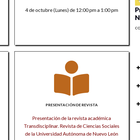
P
4 de octubre (Lunes) de 12:00 pm a 1:00 pm
N
C
P
au
so
Pr
ac
PRESENTACIÓN DE REVISTA
P
M
M
Presentación de la revista académica
R
Transdisciplinar. Revista de Ciencias Sociales
Ta
to
de la Universidad Autónoma de Nuevo León
Pr
M