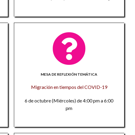
c
la
Re
e
in
La
so
C
t
L
v
D
mu
In
te
Tr
F
S
n
Mi
al
MESA DE REFLEXIÓN TEMÁTICA
9
CO
Migración en tiempos del COVID-19
Re
la
S
in
6 de octubre (Miércoles) de 4:00 pm a 6:00
la
al
so
pm
t
E
T
la
te
La
U