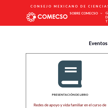
CONSEJO MEXICANO DE CIENCIA
G
SOBRE COMECSO
D
T
Afiliación
Asociados
Eventos
Directorio
Estatutos
Fundadores
Publicaciones
Comité Editorial
Boletín
PRESENTACIÓN DE LIBRO
Redes de apoyo y vida familiar en el curso de