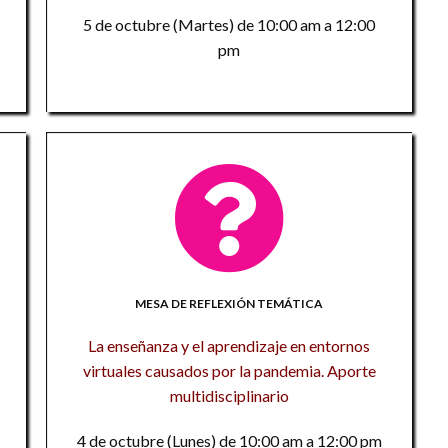
P
P
5 de octubre (Martes) de 10:00 am a 12:00
U
pm
El
E
la
C
In
de
a
si
B
de
T
P
te
9
M
un
Tr
La
in
t
Vo
9
MESA DE REFLEXIÓN TEMÁTICA
9
9
La enseñanza y el aprendizaje en entornos
F
M
Co
virtuales causados por la pandemia. Aporte
S
Na
E
multidisciplinario
M
Re
4 de octubre (Lunes) de 10:00 am a 12:00 pm
Ex