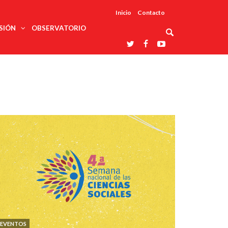
Inicio
Contacto
SIÓN
OBSERVATORIO
Asociaciones
udios
profesionales
onales
Grupos de
Reconoce
arrollo
trabajo
ar
La UDUALC
rcultural
os
A La
Redes
Universidad
cación
temáticas
De México
odología
Laboratorios
tico
En Su 475
as ciencias
Aniversario
nacionales
ales
Entidades
afines
d pública
ajo social
ismo
EVENTOS