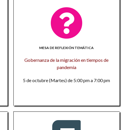
n
Cl
In
C
d
U
a
a
C
El
An
1
la
es
MESA DE REFLEXIÓN TEMÁTICA
De
Gobernanza de la migración en tiempos de
Di
F
1
pandemia
ac
n
di
Ha
5 de octubre (Martes) de 5:00 pm a 7:00 pm
Ci
Ac
La
i
M
de
En
Tr
M
te
i
si
tr
La