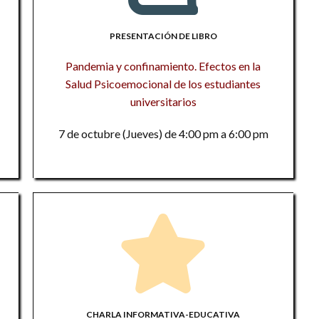
1
mo
Po
1
d
PRESENTACIÓN DE LIBRO
El
n
Pandemia y confinamiento. Efectos en la
En
L
Salud Psicoemocional de los estudiantes
te
s
R
universitarios
si
¿
La
7 de octubre (Jueves) de 4:00 pm a 6:00 pm
d
Me
Z
D
E
M
Mé
Pr
d
E
el
1
En
Ce
p
La
R
el
E
E
CHARLA INFORMATIVA-EDUCATIVA
ad