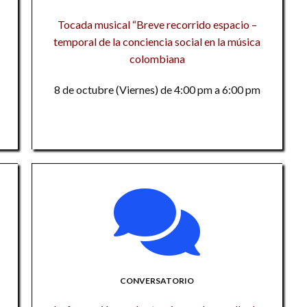
P
vi
d
Tr
Tocada musical “Breve recorrido espacio –
e
S
temporal de la conciencia social en la música
Es
N
colombiana
De
po
a
d
8 de octubre (Viernes) de 4:00 pm a 6:00 pm
I
ni
2
so
v
E
E
Do
pa
Al
a
es
la
e
Re
Re
v
de
L
M
d
Co
ha
d
CONVERSATORIO
Má
Ec
s