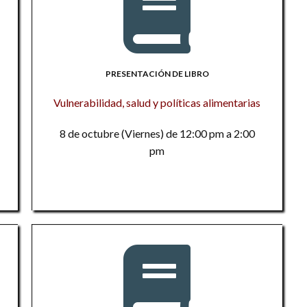
ci
Vi
F
te
Es
1
Ha
1
PRESENTACIÓN DE LIBRO
P
El
Vulnerabilidad, salud y políticas alimentarias
re
L
Tó
M
Su
8 de octubre (Viernes) de 12:00 pm a 2:00
a
es
m
pm
R
La
Pr
hi
So
el
a
E
G
la
Co
U
me
La
E
t
M