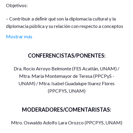
Objetivos:
– Contribuir a deﬁnir qué son la diplomacia cultural y la
diplomacia pública y su relación con respecto a conceptos
cercanos tales como el constructivismo cosmopolita, la
Mostrar más
identidad competitiva, la marca – país, el poder suave y la
propaganda.
CONFERENCISTAS/PONENTES:
– Ilustrar de qué manera se conﬁguran la diplomacia cultural
y la diplomacia pública a través del constructivismo
Dra. Rocío Arroyo Belmonte (FES Acatlán, UNAM) /
cosmopolita, la identidad competitiva, la marca – país, el
Mtra. María Montemayor de Teresa (PPCPyS -
poder suave y la propaganda.
UNAM) / Mtra. Isabel Guadalupe Ibarez Flores
– Comunicar sobre casos de instrumentación de diplomacia
(PPCPYS, UNAM)
cultural y diplomacia pública en el mundo, dando especial
énfasis al caso mexicano.
-Explorar las implicaciones de considerar la diplomacia
MODERADORES/COMENTARISTAS:
cultural y la diplomacia pública como prácticas críticas.
Mtro. Oswaldo Adolfo Lara Orozco (PPCPYS, UNAM)