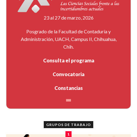
23 al 27 de marzo, 2026
Posgrado de la Facultad de Contaduría y
Administración, UACH, Campus II, Chihuahua,
Chih.
Consulta el programa
Convocatoria
Constancias
GRUPOS DE TRABAJO
1