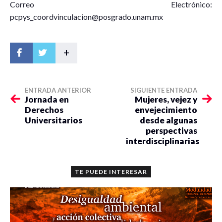
Correo Electrónico:
pcpys_coordvinculacion@posgrado.unam.mx
+
ENTRADA ANTERIOR
SIGUIENTE ENTRADA
Jornada en
Mujeres, vejez y
Derechos
envejecimiento
Universitarios
desde algunas
perspectivas
interdisciplinarias
TE PUEDE INTERESAR