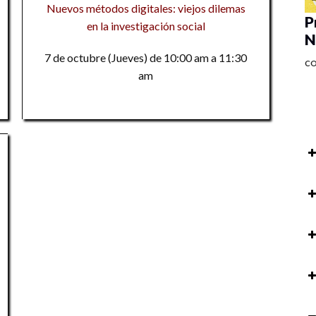
Nuevos métodos digitales: viejos dilemas
P
en la investigación social
N
7 de octubre (Jueves) de 10:00 am a 11:30
C
am
P
au
so
Pr
ac
P
M
M
R
Ta
to
Pr
C
M