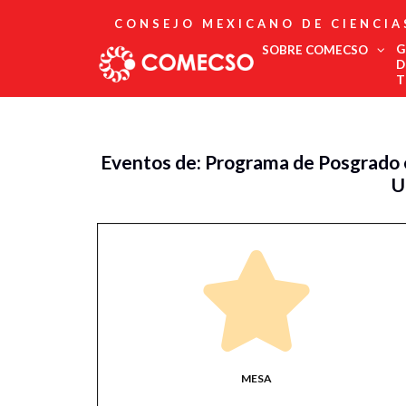
CONSEJO MEXICANO DE CIENCIA
G
SOBRE COMECSO
D
T
Afiliación
Asociados
Eventos de: Programa de Posgrado e
Directorio
U
Estatutos
Fundadores
Publicaciones
Comité Editorial
Boletín
MESA