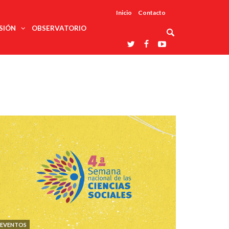
Inicio
Contacto
SIÓN
OBSERVATORIO
Asociaciones
udios
profesionales
onales
Grupos de
Reconoce
arrollo
trabajo
ar
La UDUALC
rcultural
os
A La
Redes
Universidad
cación
temáticas
De México
odología
Laboratorios
tico
En Su 475
as ciencias
Aniversario
nacionales
ales
Entidades
afines
d pública
ajo social
ismo
EVENTOS