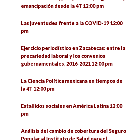
Brasil sobre formación del profesorado
4:00 pm
emancipación desde la 4T 12:00 pm
UNISON-UNESP 1:00 pm
Las hijas del terror: poesía y performance sobre
Las juventudes frente a la COVID-19 12:00
Rebuilding the economy: Economic policies for
conflicto armado 4:00 pm
pm
recovery and development 1:00 pm
Hospital Pyme. Plataforma de asesoría
Ejercicio periodístico en Zacatecas: entre la
Encuentro de investigadoras en formación:
empresarial 4:00 pm
precariedad laboral y los convenios
retos de la profesión desde lo local 1:00 pm
gubernamentales, 2016-2021 12:00 pm
La política: estructura y proceso 4:00 pm
Valores postmateriales en la democracia
La Ciencia Política mexicana en tiempos de
estadounidense tras la elección presidencial de
la 4T 12:00 pm
Repensar la inclusión desde los estudios
2020 1:30 pm
críticos en discapacidad 4:00 pm
Estallidos sociales en América Latina 12:00
Encuentro de investigadoras en formación UPN
pm
Jóvenes y participación política 4:00 pm
– ENAH (MÉXICO) 1:30 pm
Análisis del cambio de cobertura del Seguro
El quehacer de la Socioantropología desde la
Conversatorio Interinstitucional de Vocaciones
Popular al Instituto de Salud para el
licenciatura en Ciencias Sociales de la UACM.