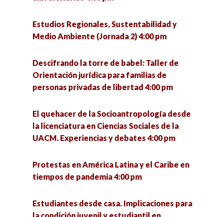
¿Qué se investiga hoy en un doctorado en
Zacatecas y Coronavirus: Análisis de escenarios
ciencias sociales? 5:00 pm
y paradigmas educativos. 5:00 pm
Estudios Regionales, Sustentabilidad y
Medio Ambiente (Jornada 2) 4:00 pm
Seminario «La utopía política» (1a sesión) 6:00
Intervención de trabajadoras sociales a partir
pm
del modelo de reinserción social en el CERESO
Descifrando la torre de babel: Taller de
Hermosillo I 5:00 pm
Orientación jurídica para familias de
VII Jornadas de Políticas Públicas ante los
personas privadas de libertad 4:00 pm
desafíos urbanos. Riesgos, cultura y
Revisión del sistema de salud en México, una
participación para el desarrollo sostenible 6:00
retrospectiva desde México prehispánico
El quehacer de la Socioantropología desde
pm
perspectiva hasta la 4T. 5:00 pm
la licenciatura en Ciencias Sociales de la
UACM. Experiencias y debates 4:00 pm
¿Qué se investiga hoy en un doctorado en
ciencias sociales? 5:00 pm
Protestas en América Latina y el Caribe en
tiempos de pandemia 4:00 pm
Presentación del libro «Los ríos de Morelia, ejes
articuladores de la ciudad 5:30 pm
Estudiantes desde casa. Implicaciones para
la condición juvenil y estudiantil en