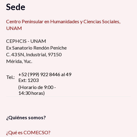
Sede
Foro de Modelo de administración estratégica
7:15 am
Centro Peninsular en Humanidades y Ciencias Sociales,
UNAM
Retos y desafíos de la educación de cara al
CEPHCIS - UNAM
regreso a las aulas ¿Qué hacer con la
Ex Sanatorio Rendón Peniche
virtualidad? 8:30 am
C. 43 SN, Industrial, 97150
Mérida, Yuc.
La perspectiva estudiantil universitaria en
tiempos de pandemia: reflexión y debate 8:30
+52 (999) 922 8446 al 49
Tel.:
Ext: 1203
am
(Horario de 9:00 -
14:30 horas)
Pin up girls, construcción del estereotipo de la
figura femenina erótica, dentro del imaginario
social 9:00 am
¿Quiénes somos?
Reflexiones de la investigación/intervención
¿Qué es COMECSO?