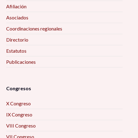
desde el trabajo social digital y las ciencias
Afiliación
sociales, en tiempos de pandemia 9:00 am
Asociados
Deporte, juego e infantilización de la
Coordinaciones regionales
discapacidad: diálogo desde los estudios
Directorio
Críticos 9:00 am
Estatutos
Encuadres periodísticos sobre el conflicto
Publicaciones
entre Aldama y Santa Martha, Chenalhó
Chiapas, desde el análisis de la teoría del
framing 9:30 am
Congresos
La Actividad Física Post COVID-19. Una
X Congreso
Perspectiva para el Desarrollo Local 10:00 am
IX Congreso
Formación académica y mercado laboral: la
VIII Congreso
visión de los egresados 10:00 am
VII Congreso