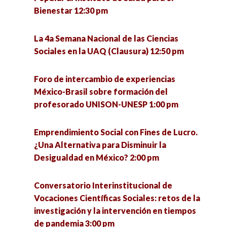
Científicas Sociales: retos de la investigación y
Bienestar 12:30 pm
Experiencias y debates 4:00 pm
la intervención en tiempos de pandemia 3:00 pm
La 4a Semana Nacional de las Ciencias
Conversatorio en torno a las experiencias de
Metodología cualitativa, grupo de trabajo
Sociales en la UAQ (Clausura) 12:50 pm
defensa de la vida de la Comunidad Ecológica
colaborativo para la mejora de la gestión e
Jardines de la Mintsita 5:00 pm
innovación educativa 3:00 pm
Foro de intercambio de experiencias
México-Brasil sobre formación del
Análisis de la implementación del acuerdo del
La media naranja: el mito del amor como
profesorado UNISON-UNESP 1:00 pm
tercer país seguro en Guatemala 5:00 pm
completud 4:00 pm
Emprendimiento Social con Fines de Lucro.
La resiliencia como eje para enfrentar el futuro
Migración en tiempos del COVID-19 4:00 pm
¿Una Alternativa para Disminuir la
desde las personas mayores (1) 5:00 pm
Desigualdad en México? 2:00 pm
Un acercamiento básico a la perspectiva de
Ética, política y argumentación 5:00 pm
género: ¿Por qué es una cuestión de interés
Conversatorio Interinstitucional de
común? 4:00 pm
Vocaciones Científicas Sociales: retos de la
Gobernanza de la migración en tiempos de
investigación y la intervención en tiempos
pandemia 5:00 pm
La zona gris de la punición sobre los familiares.
de pandemia 3:00 pm