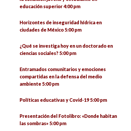
Pymes innovadoras y su impacto social en el
educación superior 4:00 pm
Estado de Zacatecas 6:00 pm
Horizontes de inseguridad hídrica en
La otra economía. Resultados de investigación
ciudades de México 5:00 pm
de la economía popular municipal para el
estado de Jalisco y México 7:00 pm
¿Qué se investiga hoy en un doctorado en
ciencias sociales? 5:00 pm
Entramados comunitarios y emociones
compartidas en la defensa del medio
ambiente 5:00 pm
Políticas educativas y Covid-19 5:00 pm
Presentación del Fotolibro: «Donde habitan
las sombras» 5:00 pm