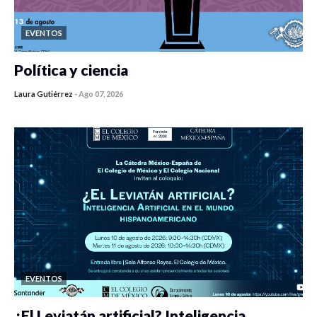
EVENTOS
Política y ciencia
Laura Gutiérrez
-
Ago 07, 2026
0 veces compartido
417 vistas
EVENTOS
¿El Leviatán artificial? Inteligencia