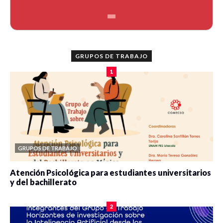
Presentación del libro:
Moderador:
Dr. Juan Antonio Rodríguez González
GRUPOS DE TRABAJO
Arturo Alvarado (ColMex) y Jesica Vega (UG)
1
(Coords.) (2021)
“León, de la ciudad a la
metrópoli”
Comentaristas: Dr. Luis Miguel Rionda Ramírez y Dr.
Aquiles O Ávila Quijas
Valerdi G. M. A (Coord.) (2020)
“Voces de mujeres
GRUPOS DE TRABAJO
y otras señales. Abordaje multidisciplinario
sobre el desarrollo”
Atención Psicológica para estudiantes universitarios
y del bachillerato
Comentaristas: Dra. Claudia T. Gasca Moreno y Dra. Jesica
0 veces compartido
2087 vistas
M. Vega Zayas
2