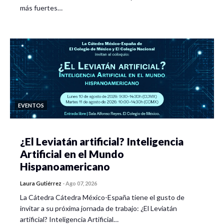
Moderador
: Dr. José Luis Coronado Ramírez
más fuertes…
Ponentes:
Censo 2020: Nuevos indicadores. ¿Nuevas
manifestaciones de desigualdad? Mtro. Sebastián
Alejandro Vargas Molina. UNAM.
Segregación socioespacial y modos de habitar al
margen periurbano. Dra. Claudia T. Gasca Moreno.
EVENTOS
UG.
Las características de vivienda en San Juan de Abajo,
¿El Leviatán artificial? Inteligencia
con base en el censo de población y vivienda 2020. Dr.
Artificial en el Mundo
Aquiles Omar Ávila Quijas. UG.
Hispanoamericano
Los censos y la investigación social. Las ciudades bajo
Laura Gutiérrez
-
Ago 07, 2026
la mirada cuantitativa. Dr. José Luis Coronado
La Cátedra Cátedra México-España tiene el gusto de
Ramírez. UG.
invitar a su próxima jornada de trabajo: ¿El Leviatán
artificial? Inteligencia Artificial…