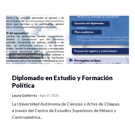
Viejas y nuevas desigualdades en las dinámicas
urbanas D. Miguel Ángel García Gómez
Zoom
https://us02web.zoom.us/j/86106553727?
pwd=UTdyUWgxRWNSbXRFOU1tMkFZWVpqUT09
Meeting ID: 861 0655 3727
CONVOCATORIAS
Passcode: 250912
Programa miércoles 6 de octubre
Diplomado en Estudio y Formación
Política
9-11 hrs. Eje 3.-Dinámicas capital-trabajo y
expresiones territoriales
Laura Gutiérrez
-
Ago 07, 2026
La Universidad Autónoma de Ciencias y Artes de Chiapas,
Moderadora
: Dra. María Áurea Valerdi González
a través del Centro de Estudios Superiores de México y
Centroamérica…
Ponentes