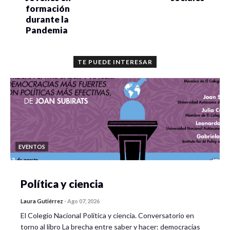
formación
Estudio de la violencia en los jóvenes. Dra. Maribel
durante la
Pandemia
Lozano (UQRoo)
Elecciones y violencia social en Guanajuato 2018-
TE PUEDE INTERESAR
2021. Dr. Luis Miguel Rionda (UG)
Violencia y delincuencia en Guanajuato. Dra. Jesica
María Vega Zayas (UG)
Zoom
https://us02web.zoom.us/j/86905998484pwd=WVdDeFRq
EVENTOS
Meeting ID: 869 0599 8484
Passcode: 933893
Política y ciencia
12.30-14.30 hrs. Eje 2.-Dinámicas urbanas y nuevas
Laura Gutiérrez
-
Ago 07, 2026
desigualdades
El Colegio Nacional Política y ciencia. Conversatorio en
torno al libro La brecha entre saber y hacer: democracias