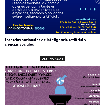
Zoom
https://us02web.zoom.us/j/82268519761?
pwd=SHVRLzF5NHBDeGN0MWJ4cnhEV0hsdz09
Meeting ID: 822 6851 9761
CONVOCATORIAS
Passcode: 232243
Jornadas nacionales de inteligencia artificial y
ciencias sociales
0 veces compartido
5673 vistas
DESTACADAS