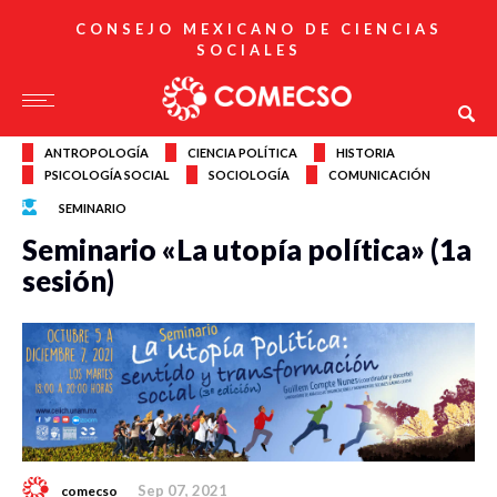
CONSEJO MEXICANO DE CIENCIAS
SOCIALES
ANTROPOLOGÍA
CIENCIA POLÍTICA
HISTORIA
PSICOLOGÍA SOCIAL
SOCIOLOGÍA
COMUNICACIÓN
SEMINARIO
Seminario «La utopía política» (1a
sesión)
Sep 07, 2021
comecso