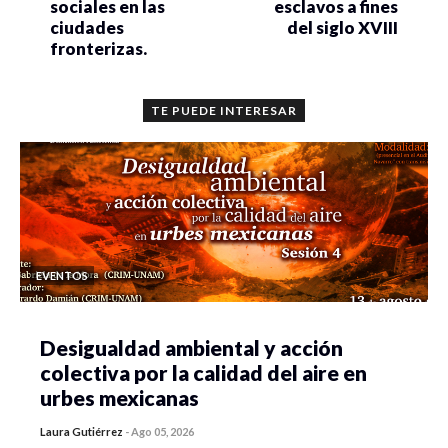
sociales en las
esclavos a fines
ciudades
del siglo XVIII
fronterizas.
TE PUEDE INTERESAR
EVENTOS
Desigualdad ambiental y acción
colectiva por la calidad del aire en
urbes mexicanas
Laura Gutiérrez
-
Ago 05, 2026