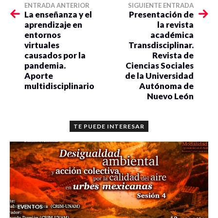
ENTRADA ANTERIOR
SIGUIENTE ENTRADA
La enseñanza y el
Presentación de
aprendizaje en
la revista
entornos
académica
virtuales
Transdisciplinar.
causados por la
Revista de
pandemia.
Ciencias Sociales
Aporte
de la Universidad
multidisciplinario
Autónoma de
Nuevo León
TE PUEDE INTERESAR
EVENTOS