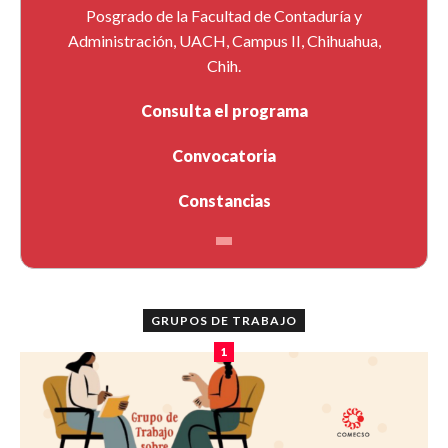
Posgrado de la Facultad de Contaduría y
Administración, UACH, Campus II, Chihuahua,
Chih.
Consulta el programa
Convocatoria
Constancias
GRUPOS DE TRABAJO
1