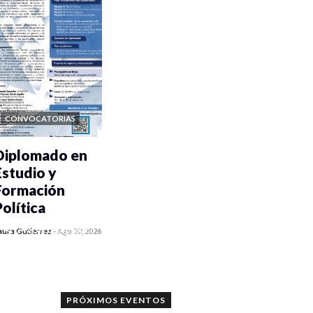
CONVOCATORIAS
Diplomado en
Estudio y
Formación
Política
0 veces compartido
aura Gutiérrez
-
Ago 07, 2026
1186 vistas
PRÓXIMOS EVENTOS