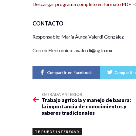
Descargar programa completo en formato PDF >
10-12 Eje 1.-Violencia y nuevos riesgos social
Moderadora
: Dra. Jesica María Vega Zayas
CONTACTO:
Ponentes:
Responsable: María Áurea Valerdi González
Conflictos, violencia y alternativas. Dr. Pab
Correo Electrónico: avalerdi@ugto.mx
Estudio de la violencia en los jóvenes. Dra
Compartir en Facebook
Compartir 
Elecciones y violencia social en Guanajuato
Violencia y delincuencia en Guanajuato. Dra
ENTRADA ANTERIOR
Trabajo agrícola y manejo de basura:
Zoom
la importancia de conocimientos y
saberes tradicionales
https://us02web.zoom.us/j/86905998484pw
Meeting ID: 869 0599 8484
Passcode: 933893
TE PUEDE INTERESAR