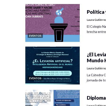
12.30-14.30 Eje 2.-Dinámicas urbanas y nuev
Política 
Moderador
: Dr. José Luis Coronado Ramírez
Laura Gutiérre
El Colegio Na
Ponentes:
brecha entre
EVENTOS
Censo 2020: Nuevos indicadores. ¿Nuevas m
Alejandro Vargas Molina. UNAM.
¿El Levia
Segregación socioespacial y modos de habita
Mundo H
Moreno. UG.
Laura Gutiérre
Las características de vivienda en San Juan 
La Cátedra C
vivienda 2020. Dr. Aquiles Omar Ávila Quija
EVENTOS
jornada de tra
Los censos y la investigación social. Las ciud
Coronado Ramírez. UG.
Diplomad
Viejas y nuevas desigualdades en las dinám
Laura Gutiérre