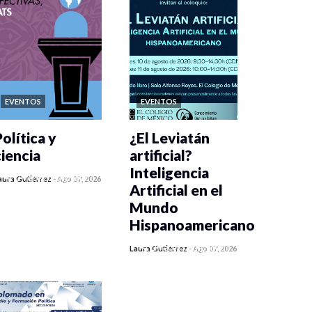
EVENTOS
EVENTOS
olítica y
¿El Leviatán
ciencia
artificial?
Inteligencia
0 veces compartido
aura Gutiérrez
-
Ago 07, 2026
Artificial en el
447 vistas
Mundo
Hispanoamericano
0 veces compartido
Laura Gutiérrez
-
Ago 07, 2026
436 vistas