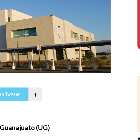
+
en Twitter
 Guanajuato (UG)
A