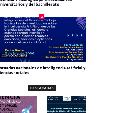
niversitarios y del bachillerato
0 veces compartido
2090 vistas
2
CONVOCATORIAS
ornadas nacionales de inteligencia artificial y
iencias sociales
0 veces compartido
5679 vistas
DESTACADAS