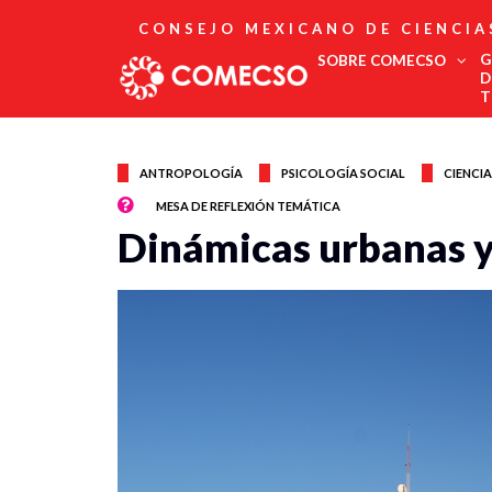
CONSEJO MEXICANO DE CIENCIA
G
SOBRE COMECSO
D
T
Afiliación
Asociados
ANTROPOLOGÍA
PSICOLOGÍA SOCIAL
CIENCIA
Directorio
MESA DE REFLEXIÓN TEMÁTICA
Estatutos
Dinámicas urbanas y
Fundadores
Publicaciones
Comité Editorial
Boletín