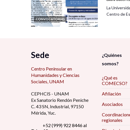
La Universid
Zoom
Centro de Es
CONVOCATORIAS
https://us02web.zoom.us/j/86106553727
Meeting ID: 861 0655 3727
Passcode: 250912
Programa general 6 de octubre
Sede
¿Quiénes
9-11 Eje 3.-Dinámicas capital-trabajo y expre
somos?
Centro Peninsular en
Humanidades y Ciencias
Moderadora
: Dra. María Áurea Valerdi González
¿Qué es
Sociales, UNAM
COMECSO?
Ponentes
CEPHCIS - UNAM
Afiliación
Ex Sanatorio Rendón Peniche
Cadenas productivas en la industria automotr
Asociados
C. 43 SN, Industrial, 97150
Rodríguez González (UG)
Mérida, Yuc.
Coordinacion
regionales
Ganadores en tiempos de crisis. Monopolios 
+52 (999) 922 8446 al
Hernández Águila (UdG)