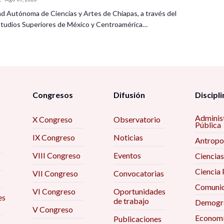
ad Autónoma de Ciencias y Artes de Chiapas, a través del
tudios Superiores de México y Centroamérica…
?pwd=UTdyUWgxRWNSbXRFOU1tMkFZWVpqUT09
Congresos
Difusión
Discipli
siones territoriales
Adminis
X Congreso
Observatorio
Pública
IX Congreso
Noticias
Antropo
VIII Congreso
Eventos
Ciencias
Ciencia 
VII Congreso
Convocatorias
iz y su impacto territorial. Dr. Juan Antonio
Comunic
VI Congreso
Oportunidades
es
de trabajo
Demogra
de empresas en línea. Dra. Elena de la Paz
V Congreso
Econom
Publicaciones