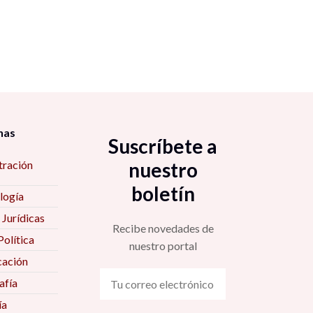
nas
Suscríbete a
tración
nuestro
boletín
logía
 Jurídicas
Recibe novedades de
Política
nuestro portal
ación
fía
ía