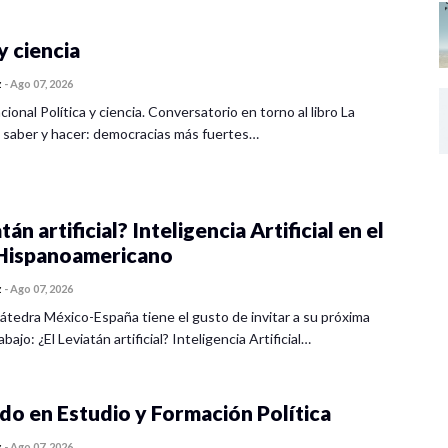
as desigualdades
y ciencia
z
-
Ago 07, 2026
cional Política y ciencia. Conversatorio en torno al libro La
 saber y hacer: democracias más fuertes…
anifestaciones de desigualdad? Mtro. Sebastián
tán artificial? Inteligencia Artificial en el
r al margen periurbano. Dra. Claudia T. Gasca
ispanoamericano
z
-
Ago 07, 2026
de Abajo, con base en el censo de población y
átedra México-España tiene el gusto de invitar a su próxima
s. UG.
bajo: ¿El Leviatán artificial? Inteligencia Artificial…
ades bajo la mirada cuantitativa. Dr. José Luis
o en Estudio y Formación Política
icas urbanas D. Miguel Ángel García Gómez
z
-
Ago 07, 2026