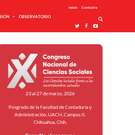
Inicio
Contacto
SIÓN
OBSERVATORIO
Asociaciones
udios
profesionales
onales
Grupos de
Reconoce
arrollo
trabajo
ar
La UDUALC
rcultural
os
A La
Redes
Universidad
cación
temáticas
De México
odología
Laboratorios
tico
En Su 475
as ciencias
Aniversario
nacionales
ales
Entidades
afines
d pública
23 al 27 de marzo, 2026
ajo social
ismo
Posgrado de la Facultad de Contaduría y
Administración, UACH, Campus II,
Chihuahua, Chih.