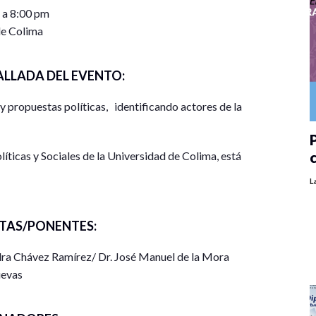
 a 8:00 pm
e Colima
ALLADA DEL EVENTO:
 y propuestas políticas, identificando actores de la
P
líticas y Sociales de la Universidad de Colima, está
lico interesado en conocer el sobre el sistema
L
siones de trabajo sincrónico, con recomendaciones
imiento sobre los temas tratados. Los temas a tratar
TAS/PONENTES:
.
ndra Chávez Ramírez/ Dr. José Manuel de la Mora
ubre de 2021, a través de la plataforma zoom
evas
critos por correo junto con su confirmación de