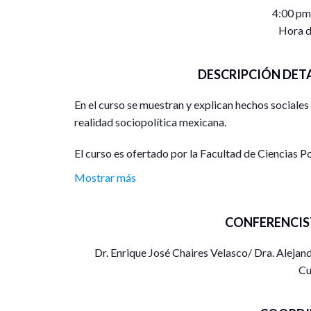
4:00 pm
Hora d
DESCRIPCIÓN DET
En el curso se muestran y explican hechos sociales
realidad sociopolítica mexicana.
El curso es ofertado por la Facultad de Ciencias Po
dirigido tanto a publico especializado como a púb
Mostrar más
político de México. La duración se divide en 3 se
bibliográficas y de lecturas para ampliar el conoc
CONFERENCIS
se describen en el apartado “Programa del Evento”
Dr. Enrique José Chaires Velasco/ Dra. Aleja
Las sesiones se realizarán los días 4, 5 y 6 de oct
Cu
institucional, el enlace se les hará llegar a los ins
incripción.