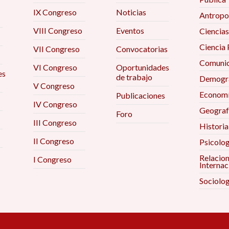
IX Congreso
Noticias
Antropo
VIII Congreso
Eventos
Ciencias
Ciencia 
VII Congreso
Convocatorias
Comunic
VI Congreso
Oportunidades
es
de trabajo
Demogra
V Congreso
Econom
Publicaciones
IV Congreso
Geograf
Foro
III Congreso
Historia
II Congreso
Psicolog
Relacio
I Congreso
Internac
Sociolog