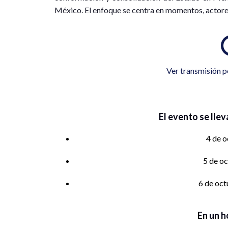
México. El enfoque se centra en momentos, actores
Ver transmisión p
El evento se llev
4 de o
5 de o
6 de oct
En un h