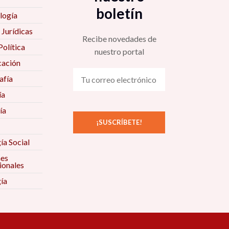
boletín
logía
 Jurídicas
Recibe novedades de
Política
nuestro portal
ación
fía
ía
ía
ía Social
nes
ionales
ía