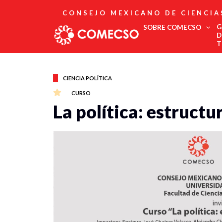
CONSEJO MEXICANO DE CIENCIA
G
SOBRE COMECSO
D
T
Afiliación
Asociados
CIENCIA POLÍTICA
Directorio
CURSO
Estatutos
La política: estructu
Fundadores
Publicaciones
Comité Editorial
Boletín