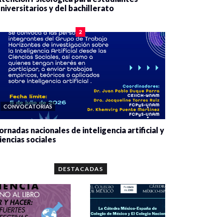
niversitarios y del bachillerato
0 veces compartido
2089 vistas
2
CONVOCATORIAS
ornadas nacionales de inteligencia artificial y
iencias sociales
0 veces compartido
5677 vistas
DESTACADAS