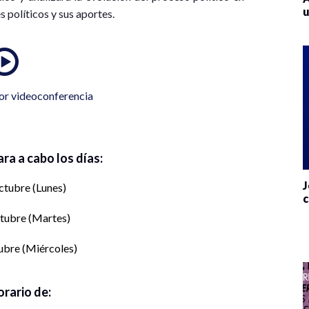
u
 políticos y sus aportes.
or videoconferencia
ara a cabo los días:
J
ctubre (Lunes)
c
ctubre (Martes)
ubre (Miércoles)
orario de: