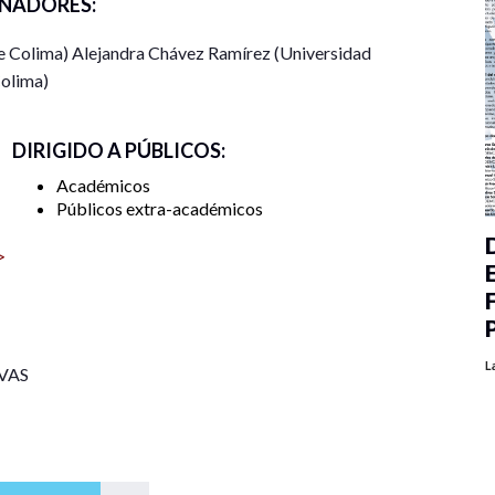
NADORES:
umplan con el 80% de asistencia.
e Colima) Alejandra Chávez Ramírez (Universidad
olima)
DIRIGIDO A PÚBLICOS:
Académicos
Públicos extra-académicos
>
L
VAS