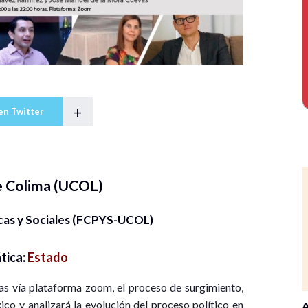
+
en Twitter
e Colima (UCOL)
icas y Sociales (FCPYS-UCOL)
tica:
Estado
cas vía plataforma zoom, el proceso de surgimiento,
o y analizará la evolución del proceso político en
A