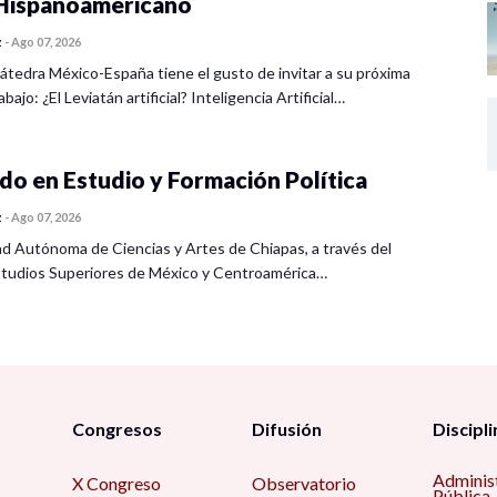
ispanoamericano
z
-
Ago 07, 2026
átedra México-España tiene el gusto de invitar a su próxima
bajo: ¿El Leviatán artificial? Inteligencia Artificial…
o en Estudio y Formación Política
z
-
Ago 07, 2026
ad Autónoma de Ciencias y Artes de Chiapas, a través del
tudios Superiores de México y Centroamérica…
Congresos
Difusión
Discipli
Adminis
X Congreso
Observatorio
Pública