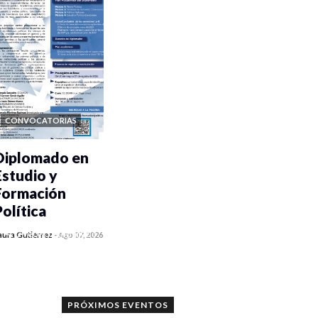
CONVOCATORIAS
Diplomado en
Estudio y
Formación
Política
0 veces compartido
aura Gutiérrez
-
Ago 07, 2026
1183 vistas
PRÓXIMOS EVENTOS