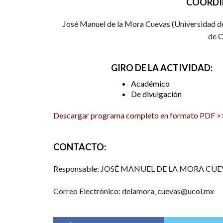
COORDI
Se entregará constancia a quienes se inscriban y c
José Manuel de la Mora Cuevas (Universidad d
de C
GIRO DE LA ACTIVIDAD:
Académico
De divulgación
Descargar programa completo en formato PDF >
CONTACTO:
Responsable: JOSÉ MANUEL DE LA MORA CUE
Correo Electrónico: delamora_cuevas@ucol.mx