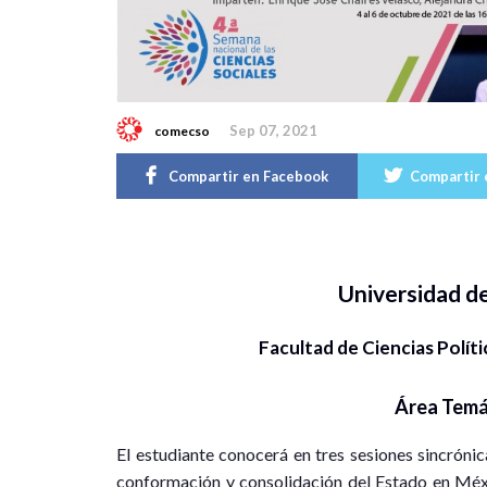
Sep 07, 2021
comecso
Compartir en Facebook
Compartir 
Universidad d
Facultad de Ciencias Polít
Área Temá
El estudiante conocerá en tres sesiones sincróni
conformación y consolidación del Estado en Méxic