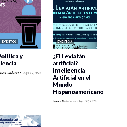
EVENTOS
EVENTOS
olítica y
¿El Leviatán
ciencia
artificial?
Inteligencia
0 veces compartido
aura Gutiérrez
-
Ago 07, 2026
Artificial en el
442 vistas
Mundo
Hispanoamericano
0 veces compartido
Laura Gutiérrez
-
Ago 07, 2026
435 vistas