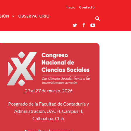
Inicio
Contacto
SIÓN
OBSERVATORIO
Asociaciones
udios
profesionales
onales
Grupos de
Reconoce
arrollo
trabajo
ar
La UDUALC
rcultural
os
A La
Redes
Universidad
cación
temáticas
De México
odología
Laboratorios
tico
En Su 475
as ciencias
Aniversario
nacionales
ales
Entidades
afines
d pública
23 al 27 de marzo, 2026
ajo social
ismo
Posgrado de la Facultad de Contaduría y
Administración, UACH, Campus II,
Chihuahua, Chih.