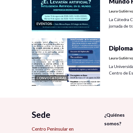
Mundo H
Laura Gutiérre
La Cátedra C
EVENTOS
jornada de tra
Diplomad
Laura Gutiérre
La Universid
Centro de Es
CONVOCATORIAS
Sede
¿Quiénes
somos?
Centro Peninsular en