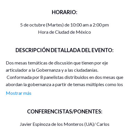
HORARIO:
5 de octubre (Martes) de 10:00 am a 2:00 pm
Hora de Ciudad de México
DESCRIPCIÓN DETALLADA DEL EVENTO:
Dos mesas temáticas de discusión que tienen por eje
articulador a la Gobernanza y a las ciudadanías.
Conformada por 8 panelistas distribuidos en dos mesas que
abordan la gobernanza a partir de temas múltiples como los
movimientos sociales, la migración internacional, los
Mostrar más
regímenes de bienestar, el mundo del trabajo, la sociedad
digital y la participación política paritaria.
CONFERENCISTAS/PONENTES:
Con una duración total del evento de 4 horas. Inicia con un
Javier Espinoza de los Monteros (UA)/ Carlos
formato de presentación de panel de expertos, seguido por