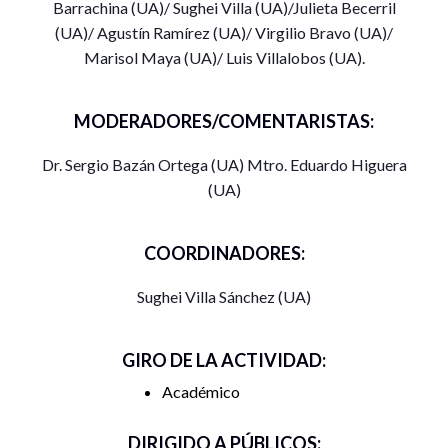
Barrachina (UA)/ Sughei Villa (UA)/Julieta Becerril
una mesa de discusión grupal, finalizando con un espacio
(UA)/ Agustín Ramírez (UA)/ Virgilio Bravo (UA)/
para preguntas de los asistentes.
Marisol Maya (UA)/ Luis Villalobos (UA).
PROGRAMA
MODERADORES/COMENTARISTAS:
GOBERNANZA, ESTADO Y CIUDADANÍAS
Dr. Sergio Bazán Ortega (UA) Mtro. Eduardo Higuera
MESA 1
(UA)
10:00 horas. Apertura y presentación de los panelistas de la
mesa
COORDINADORES:
Palabras de bienvenida por el Director de la Facultad de
Sughei Villa Sánchez (UA)
Derecho, Dr. Alfredo Dagdug Kalife.
GIRO DE LA ACTIVIDAD:
Presentación de los panelistas de la Mesa.
Académico
10:10 horas. Gobernanza, ciudadanía y movimientos
sociales. Dr. Javier Espinoza de los Monteros Sánchez
DIRIGIDO A PÚBLICOS: