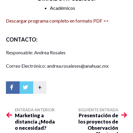
10: 20 horas. Gobernanza y Ciudadanía. Dr. Virgilio Bravo
Académicos
Peralta
Descargar programa completo en formato PDF >>
10:30 horas. Gobernanza y constelaciones institucionales
en el bienestar mexicano. Dra. Sughei Villa Sánchez
CONTACTO:
10:40 horas. El papel de la ciudadanía en la Gobernanza. Dr.
Responsable: Andrea Rosales
Luis Villalobos García
Correo Electrónico: andrea.rosaleses@anahuac.mx
10:50 horas. Reflexiones generales
11:20 horas. Sesión de preguntas y respuestas
+
GOBERNANZA, ESTADO Y CIUDADANÍA
ENTRADA ANTERIOR
SIGUIENTE ENTRADA
Marketing a
Presentación de
distancia ¿Moda
los proyectos de
MESA 2
o necesidad?
Observación