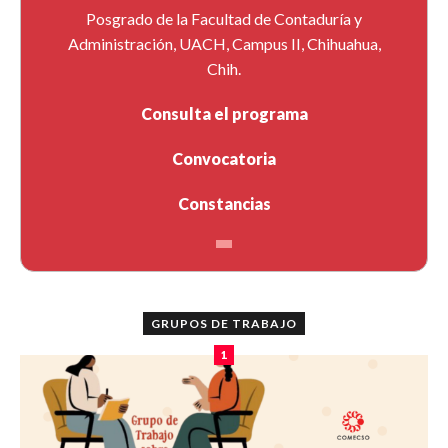
Posgrado de la Facultad de Contaduría y
Administración, UACH, Campus II, Chihuahua,
Chih.
Consulta el programa
Convocatoria
Constancias
GRUPOS DE TRABAJO
1