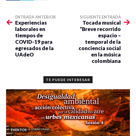
ENTRADA ANTERIOR
SIGUIENTE ENTRADA
Experiencias
Tocada musical
laborales en
“Breve recorrido
tiempos de
espacio –
COVID-19 para
temporal de la
egresados de la
conciencia social
UAdeO
en la música
colombiana
TE PUEDE INTERESAR
EVENTOS