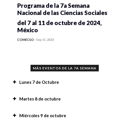
Programa de la 7a Semana
Nacional de las Ciencias Sociales
del 7 al 11 de octubre de 2024,
México
COMECSO
-
Sep 11, 2023
MÁS EVENTOS DE LA 7A SEMANA
Lunes 7 de Octubre
Recomendaciones,
Martes 8 de octubre
Tesis sobre situación de calle desde la
Mensaje de bienvenida a la 7a Semana Nacional
Miércoles 9 de octubre
perspectiva multidisciplinaria de la
de las Ciencias Sociales,
investigación-acción,
Mensaje de bienvenida a la 7a Semana Nacional