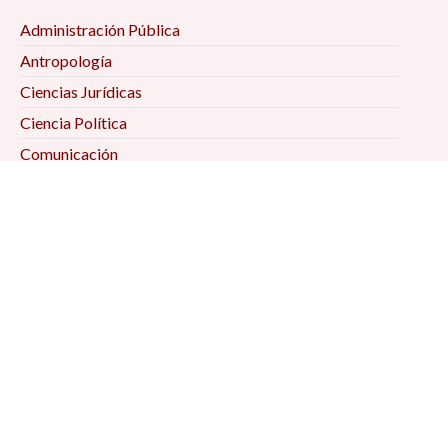
Administración Pública
Antropología
Ciencias Jurídicas
Ciencia Política
Comunicación
Demografía
Economía
Geografía
Historia
Psicología Social
Relaciones Internacionales
Sociología