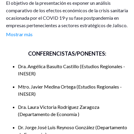
El objetivo de la presentación es exponer un análisis
comparativo de los efectos económicos de la crisis sanitaria
ocasionada por el COVID 19 y su fase postpandemia en
empresas pertenecientes a sectores estratégicos de Jalisco.
Mostrar más
En particular, se presenta información recopilada por medio
de una encuesta aplicada a una muestra analítica ad hoc de
CONFERENCISTAS/PONENTES:
empresas de los sectores de moda, mueblero y
restaurantero. Esta encuesta fue aplicada en dos etapas: La
Dra. Angélica Basulto Castillo
Estudios Regionales -
primera en 2020, con la participación de 90 empresas; la
INESER
segunda en 2022, con la participación 54 empresas.
Mtro. Javier Medina Ortega
Estudios Regionales -
En general, la expondrá un panorama al que las empresas
INESER
jaliscienses se enfrentaron, así como las acciones
implementadas para resistir y en el proceso de recuperación
Dra. Laura Victoria Rodríguez Zaragoza
a la crisis pandémica.
Departamento de Economía
Dr. Jorge José Luis Reynoso González
Departamento