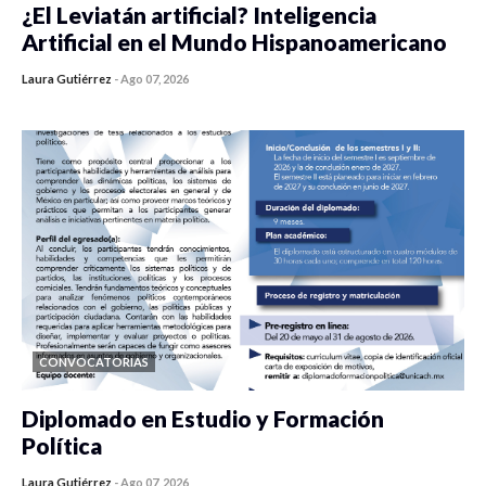
¿El Leviatán artificial? Inteligencia
Artificial en el Mundo Hispanoamericano
Laura Gutiérrez
-
Ago 07, 2026
0 veces compartido
433 vistas
CONVOCATORIAS
Diplomado en Estudio y Formación
Política
Laura Gutiérrez
-
Ago 07, 2026