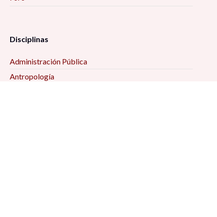
Disciplinas
Administración Pública
Antropología
Ciencias Jurídicas
Ciencia Política
Comunicación
Demografía
Economía
Geografía
Historia
Psicología Social
Relaciones Internacionales