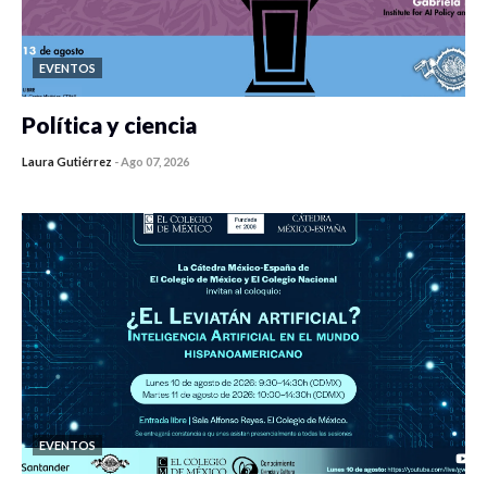
EVENTOS
Política y ciencia
Laura Gutiérrez
-
Ago 07, 2026
0 veces compartido
436 vistas
EVENTOS