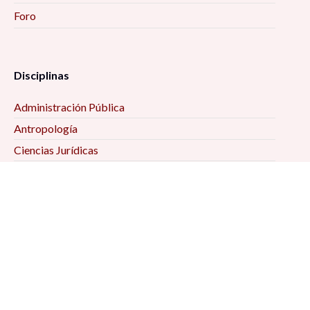
Foro
Disciplinas
Administración Pública
Antropología
Ciencias Jurídicas
Ciencia Política
Comunicación
Demografía
Economía
Geografía
Historia
Psicología Social