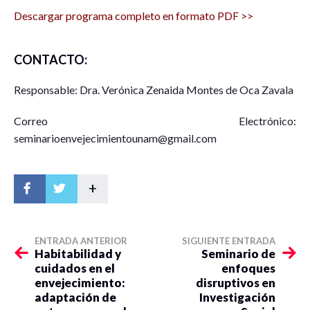
campus Cuetzalan.
Descargar programa completo en formato PDF >>
Modera:
CONTACTO:
Mtra. Valeria Espinosa, Seminario Universitario
Responsable: Dra. Verónica Zenaida Montes de Oca Zavala
Interdisciplinario sobre Envejecimiento y Vejez (SUIEV),
UNAM.
Correo Electrónico:
seminarioenvejecimientounam@gmail.com
12:30 a 12:50 Ronda de intercambio con el público.
12:50 a 13:00. Comentarios finales y cierre.
+
ENTRADA ANTERIOR
SIGUIENTE ENTRADA
Habitabilidad y
Seminario de
cuidados en el
enfoques
envejecimiento:
disruptivos en
adaptación de
Investigación