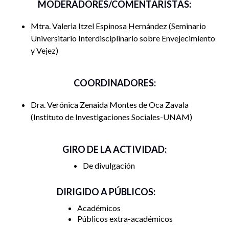
MODERADORES/COMENTARISTAS:
11:00 a 11:10. Bienvenida y presentación.
Mtra. Valeria Itzel Espinosa Hernández
Seminario
Dra. Verónica Montes de Oca Zavala, Instituto de
Universitario Interdisciplinario sobre Envejecimiento
Investigaciones Sociales, Coordinadora del Seminario
y Vejez
Universitario Interdisciplinario sobre Envejecimiento y
Vejez (SUIEV), UNAM.
COORDINADORES:
11:10 a 12:30 Presentación de cortometrajes y
Dra. Verónica Zenaida Montes de Oca Zavala
comentarios
Instituto de Investigaciones Sociales-UNAM
Comentan:
GIRO DE LA ACTIVIDAD:
Valentina Lopez Zaldivar, Licenciatura en Desarrollo y
Gestión Interculturales, Facultad de Filosofía y Letras,
De divulgación
UNAM y Servicio Social-SUIEV.
DIRIGIDO A PÚBLICOS:
Luis Miguel Mendoza López, Licenciatura en Gestión
Académicos
Territorial e Identidad Biocultural,
Públicos extra-académicos
Benemérita Universidad Autónoma de Puebla (BUAP),