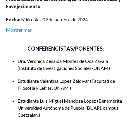
Envejecimiento
Fecha:
Miércoles 09 de octubre de 2024
Horario:
11:00 a 13:00 hrs.
Mostrar más
Sede:
Sala 1, Auditorio Pablo González Casanova, Instituto
de Investigaciones Sociales, UNAM
CONFERENCISTAS/PONENTES:
Modalidad:
Presencial
Dra. Verónica Zenaida Montes de Oca Zavala
Instituto de Investigaciones Sociales-UNAM
Objetivo:
Crear un espacio de diálogo a través de la
proyección de diversos cortometrajes para incentivar las
Estudiante Valentina Lopez Zaldivar
Facultad de
Filosofía y Letras, UNAM
reflexiones y promover una comprensión más profunda en
torno a la diversidad cultural e identitaria, prácticas, valores
Estudiante Luis Miguel Mendoza López
Benemérita
y desafíos que enfrentan las personas mayores en diferentes
Universidad Autónoma de Puebla (BUAP), campus
contextos socioculturales.
Cuetzalan.
Agenda