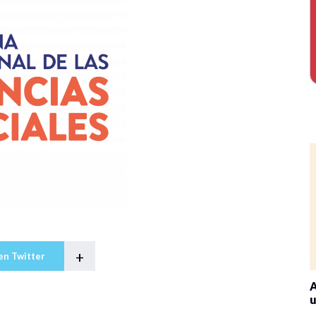
+
en Twitter
A
u