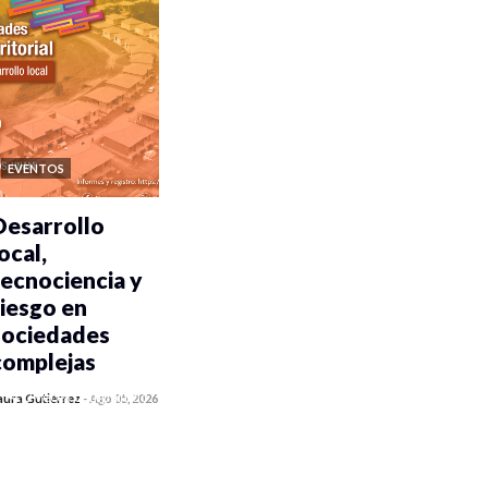
EVENTOS
Desarrollo
ocal,
tecnociencia y
riesgo en
sociedades
complejas
0 veces compartido
aura Gutiérrez
-
Ago 05, 2026
345 vistas