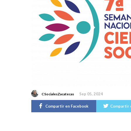
Sep 05, 2024
CSocialesZacatecas
Compartir en Facebook
Compartir 