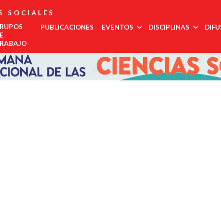
S SOCIALES
RUPOS
PUBLICACIONES
EVENTOS
DISCIPLINAS
DIFU
E
RABAJO
Administración
Est
Noroeste
Pública
regi
Noreste
Antropología
COMECSO
La UNAM
El
Urgente,
Des
Felicita Al
Será Sede
COMECSO
Desmont
Ciencias
Centro Occidente
inte
Mtro.
Del
Aprueba La
Fenómen
Jurídicas
Centro Sur
Eduardo
Congreso
Incorporación
Como El
Edu
Ciencia Política
Vega López
De Estudios
Del
Declive
Metropolitana
Met
Latinoamericanos
Instituto De
Democrá
Comunicación
Sur Sureste
Más Grande
Investigación
de l
Demografía
Del Mundo
En
soci
Innovación
Economía
Salu
Y
Geografía
Gobernanza
Trab
Historia
Tur
Psicología
Social
Relaciones
Internacionales
Sociología