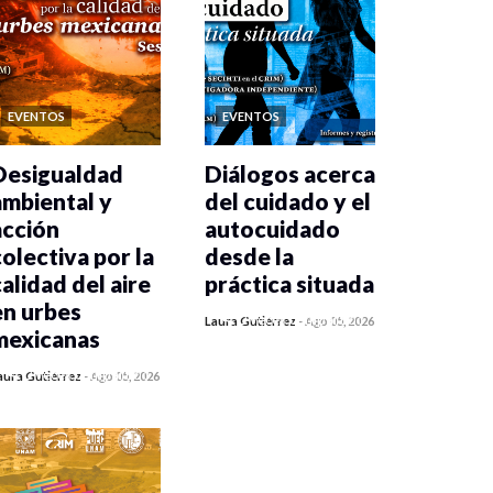
EVENTOS
EVENTOS
Desigualdad
Diálogos acerca
ambiental y
del cuidado y el
acción
autocuidado
colectiva por la
desde la
calidad del aire
práctica situada
en urbes
0 veces compartido
Laura Gutiérrez
-
Ago 05, 2026
mexicanas
388 vistas
0 veces compartido
aura Gutiérrez
-
Ago 05, 2026
392 vistas