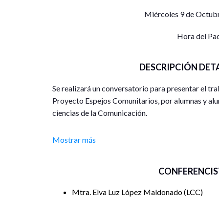
Miércoles 9 de Octubr
Hora del Pa
DESCRIPCIÓN DET
Se realizará un conversatorio para presentar el trab
Proyecto Espejos Comunitarios, por alumnas y alu
ciencias de la Comunicación.
Es una revista virtual sobre lo que los pobladores
Mostrar más
Un trabajo etnográfico, periodístico y visual que 
para difundir las tradiciones de nuestro estado.
CONFERENCIS
Mtra. Elva Luz López Maldonado
LCC