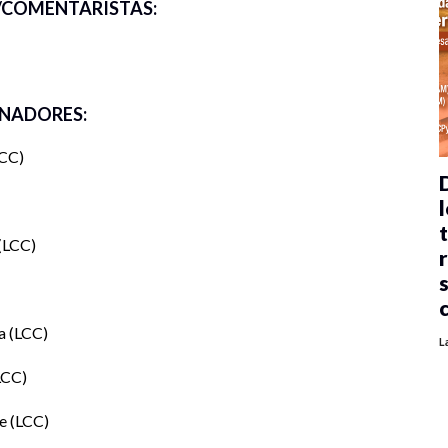
COMENTARISTAS:
NADORES:
CC
l
LCC
ca
LCC
L
LCC
te
LCC