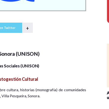
+
en Twitter
 Sonora (UNISON)
as Sociales (UNISON)
togestión Cultural
obre cultura, historias (monografía) de comunidades
A
 Villa Pesqueira, Sonora.
u