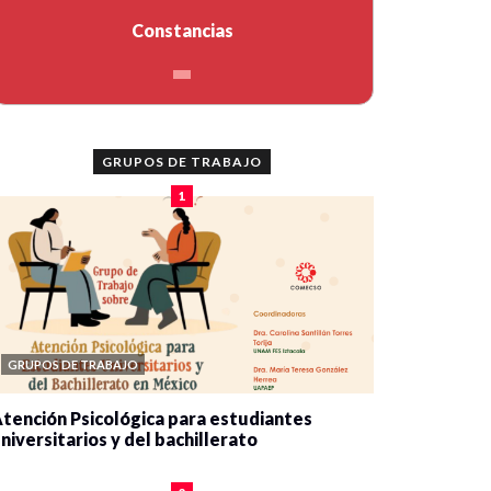
Constancias
GRUPOS DE TRABAJO
1
GRUPOS DE TRABAJO
tención Psicológica para estudiantes
niversitarios y del bachillerato
0 veces compartido
2079 vistas