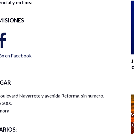
cial y en línea
MISIONES
ión en Facebook
J
c
UGAR
 Boulevard Navarrete y avenida Reforma, sin numero.
83000
nora
ARIOS: