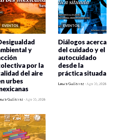
EVENTOS
EVENTOS
Desigualdad
Diálogos acerca
ambiental y
del cuidado y el
acción
autocuidado
colectiva por la
desde la
calidad del aire
práctica situada
en urbes
0 veces compartido
Laura Gutiérrez
-
Ago 05, 2026
mexicanas
468 vistas
0 veces compartido
aura Gutiérrez
-
Ago 05, 2026
476 vistas