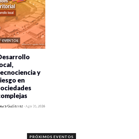
EVENTOS
Desarrollo
ocal,
tecnociencia y
riesgo en
sociedades
complejas
0 veces compartido
aura Gutiérrez
-
Ago 05, 2026
409 vistas
PRÓXIMOS EVENTOS