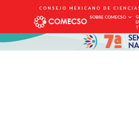
CONSEJO MEXICANO DE CIENCIA
G
SOBRE COMECSO
D
T
Afiliación
Asociados
Directorio
Estatutos
Fundadores
Publicaciones
Comité Editorial
Boletín