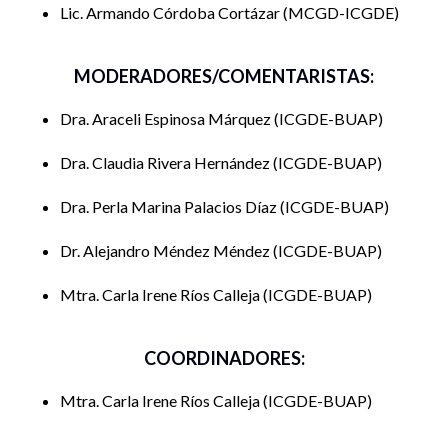
Javier
impacten en la agenda 2030.
Lic. Armando Córdoba Cortázar
MCGD-ICGDE
MODERADORES/COMENTARISTAS:
Molina
Gobernanza para el sector turistico con
Dra. Araceli Espinosa Márquez
ICGDE-BUAP
Ramirez Alexa
una perspectiva inclusiva para las
personas con discapacidad física en el
Dra. Claudia Rivera Hernández
ICGDE-BUAP
centro histórico de Puebla capital.
Morillo Tobar
Ausencia de relevo generacional en la
Dra. Perla Marina Palacios Díaz
ICGDE-BUAP
María Camila
economía campesina de Nariño-
Colombia. Una aproximación a sus
Dr. Alejandro Méndez Méndez
ICGDE-BUAP
afectaciones socioeconómicas.
Nogales Rojas
Innovación en la gobernanza para el
Mtra. Carla Irene Ríos Calleja
ICGDE-BUAP
Ricardo
desarrollo sostenible.
Robles
Participación ciudadana, políticas
Cordero Luis
públicas y gestión estratégica para el
COORDINADORES:
Mijail
desarrollo sostenible y sustentable en
comunidades rurales del estado de
Mtra. Carla Irene Ríos Calleja
ICGDE-BUAP
Puebla, adecuación de políticas del
extranjero.