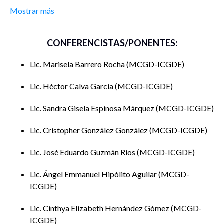
Ciencias de Gobierno y Desarrollo:
Mostrar más
Alumno(a)
Título Anteproyecto
CONFERENCISTAS/PONENTES:
Barrero
Captación de agua pluvial obligatoria en
Rocha
nuevos desarrollos habitacionales en
Lic. Marisela Barrero Rocha
MCGD-ICGDE
Marisela
Cuautlancingo, Puebla.
Lic. Héctor Calva García
MCGD-ICGDE
Lic. Sandra Gisela Espinosa Márquez
MCGD-ICGDE
Calva García
El sistema educativo rural en
Héctor
comunidades alejadas de Puebla y la falta
Lic. Cristopher González González
MCGD-ICGDE
de tecnología educativa que permita el
desarrollo sostenible en el entidad.
Lic. José Eduardo Guzmán Ríos
MCGD-ICGDE
Espinosa
Análisis del Sistema Nacional de Atención
Marquéz
de peticiones y planteamientos (SINAPP)
Lic. Ángel Emmanuel Hipólito Aguilar
MCGD-
Sandra Gisela
para la Solución de quejas del Gobierno
ICGDE
Federal en el Instituto de Seguridad y
Servicios Sociales de los Trabajadores del
Estado en Puebla (2021-2024).
Lic. Cinthya Elizabeth Hernández Gómez
MCGD-
ICGDE
González
Alcance de los programas