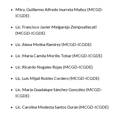
González
gubernamentales de atención a la
Cristopher
discapacidad motriz.
Mtro. Guillermo Alfredo Inurreta Muñoz
MCGD-
ICGDE
Guzmán Rios
El mercado laboral mexicano hostil para
José Eduardo
los egresados universitarios y los desafíos
de la competitividad forzosa y
Lic. Francisco Javier Melgarejo Zempoaltecatl
producción en masa de profesionistas.
MCGD-ICGDE
Hipólito
Gestión integral de Residuos: Modelos
Lic. Alexa Molina Ramírez
MCGD-ICGDE
Aguilar Ángel
para el Desarrollo Ecológico y Económico
Emmanuel
en Puebla.
Lic. María Camila Morillo Tobar
MCGD-ICGDE
Hernández
La Estrategia Social en el Desarrollo
Gomez
Económico Sostenible de Mujeres en la
Lic. Ricardo Nogales Rojas
MCGD-ICGDE
Cinthya
Mixteca Poblana.
Elizabeth
Lic. Luis Mijail Robles Cordero
MCGD-ICGDE
Inurreta
La regulación del uso de suelo de las
Muñoz
tierras ejidales en el estado de Puebla:
Lic. María Guadalupe Sánchez González
MCGD-
Guillermo
análisis de los Programas Municipales de
Alfredo
Desarrollo Urbano Sustentable.
ICGDE
Melgarejo
El emprendimiento social universitario
Lic. Carolina Modesta Santos Durán
MCGD-ICGDE
Zempoaltecatl
como factor determinante para la
Francisco
implementación de proyectos que