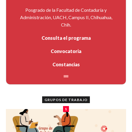
Posgrado de la Facultad de Contaduría y
Administración, UACH, Campus II, Chihuahua,
Chih.
Consulta el programa
Convocatoria
Constancias
GRUPOS DE TRABAJO
1