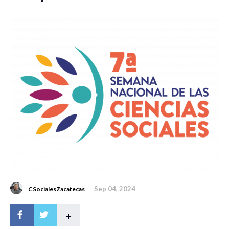
Sep 04, 2024
CSocialesZacatecas
+