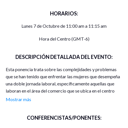
HORARIOS:
Lunes 7 de Octubre de 11:00 am a 11:15 am
Hora del Centro (GMT-6)
DESCRIPCIÓN DETALLADA DEL EVENTO:
Esta ponencia trata sobre las complejidades y problemas
que se han tenido que enfrentar las mujeres que desempeña
una doble jornada laboral, específicamente aquellas que
laboran en el área del comercio que se ubica en el centro
histórico de Zacatecas y que, además, tienen la
Mostrar más
responsabilidad de hacerse cargo del hogar, visto desde una
perspectiva de género.
CONFERENCISTAS/PONENTES:
Además, se busca analizar los desafíos que han tenido que