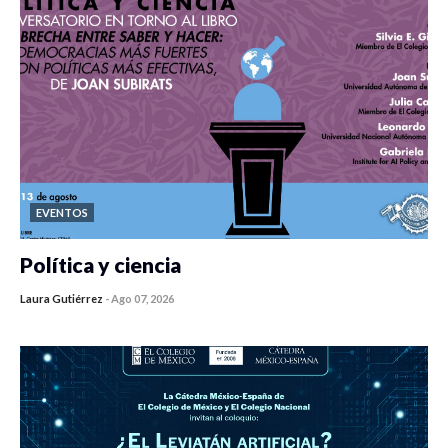
EVENTOS
Política y ciencia
Laura Gutiérrez
-
Ago 07, 2026
0 veces compartido
408 vistas