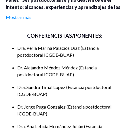
intento: alcances, experiencias y aprendizajes de las
investigaciones en al ámbito de las Ciencias Sociales”.
Mostrar más
Ponentes:
CONFERENCISTAS/PONENTES:
Dra. Perla Marina Palacios Díaz
Dra. Perla Marina Palacios Díaz
Estancia
Dr. Alejandro Méndez Méndez
postdoctoral ICGDE-BUAP
Dra. Sandra Timal López
Dr. Alejandro Méndez Méndez
Estancia
postdoctoral ICGDE-BUAP
Dr. Jorge Puga González
Dra. Sandra Timal López
Estancia postdoctoral
Dra. Ana Leticia Hernández Julián
ICGDE-BUAP
Dr. Dasniel Olivera Pérez
Dr. Jorge Puga González
Estancia postdoctoral
ICGDE-BUAP
Dra. Evelyn Solís León
Dra. Ana Leticia Hernández Julián
Estancia