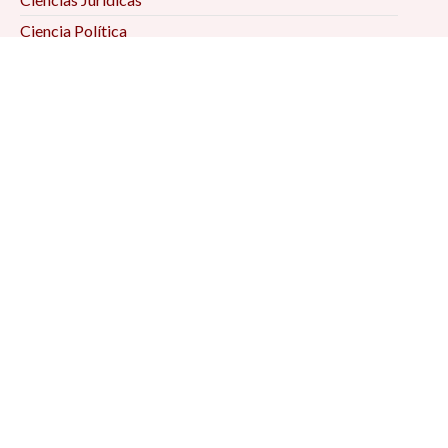
Ciencia Política
Comunicación
Demografía
Economía
Geografía
Historia
Psicología Social
Relaciones Internacionales
Sociología
Suscríbete a