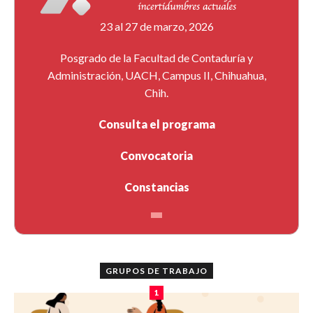
23 al 27 de marzo, 2026
Posgrado de la Facultad de Contaduría y
Administración, UACH, Campus II, Chihuahua,
Chih.
Consulta el programa
Convocatoria
Constancias
GRUPOS DE TRABAJO
1