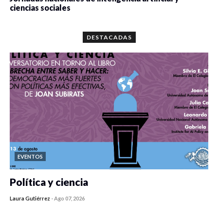
ciencias sociales
0 veces compartido
5697 vistas
DESTACADAS
EVENTOS
Política y ciencia
Laura Gutiérrez
-
Ago 07, 2026
0 veces compartido
475 vistas