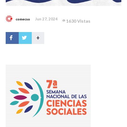
Jun 27, 2024
comecso
1630 Vistas
+