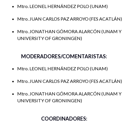
Descripción del evento: En este panel, doctorantes del
Mtro. LEONEL HERNÁNDEZ POLO
UNAM
campo de Relaciones Internacionales y de Sociología
Mtro. JUAN CARLOS PAZ ARROYO
FES ACATLÁN
describirán los procesos, los retos y las estrategias de sus
investigaciones en desarrollo. Discutirán acerca de las
Mtro. JONATHAN GÓMORA ALARCÓN
UNAM Y
metodologías que están aplicando a sus propios proyectos
UNIVERSITY OF GRONINGEN
de investigación y los retos que enfrentan tanto en el marco
teórico como en la aplicación práctica. Cada uno desde
distintos frentes disciplinarios, presentará las técnicas e
MODERADORES/COMENTARISTAS:
instrumentos de investigación que utiliza para
Mtro. LEONEL HERNÁNDEZ POLO
UNAM
operacionalizar su objeto de estudio y enmarcarlo dentro
de los grandes problemas actuales de la sociedad
Mtro. JUAN CARLOS PAZ ARROYO
FES ACATLÁN
internacional.
Mtro. JONATHAN GÓMORA ALARCÓN
UNAM Y
UNIVERSITY OF GRONINGEN
Jonathan Gómora Alarcón
COORDINADORES:
Universidad de Groninga