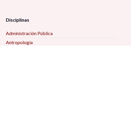
Disciplinas
Administración Pública
Antropología
Ciencias Jurídicas
Ciencia Política
Comunicación
Demografía
Economía
Geografía
Historia
Psicología Social
Relaciones Internacionales