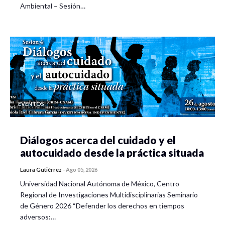
Ambiental – Sesión…
los últimos años. En esta presentación se exponen los retos
en el trabajo de campo y en el análisis de datos a partir de la
metodología de relatos de vida y del enfoque del curso de la
vida. El acercamiento a las historias personales, familiares y
grupales de las comunidades de mexicanos en Estados
Unidos no resulta fácil dadas las condiciones políticas y
sociales actuales del país de destino. Se revisan los retos y
las estrategias de recolección y análisis de datos de corte
EVENTOS
cualitativo.
Diálogos acerca del cuidado y el
autocuidado desde la práctica situada
Laura Gutiérrez
-
Ago 05, 2026
Universidad Nacional Autónoma de México, Centro
Regional de Investigaciones Multidisciplinarias Seminario
de Género 2026 “Defender los derechos en tiempos
adversos:…