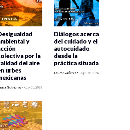
EVENTOS
EVENTOS
Desigualdad
Diálogos acerca
ambiental y
del cuidado y el
acción
autocuidado
colectiva por la
desde la
calidad del aire
práctica situada
en urbes
0 veces compartido
Laura Gutiérrez
-
Ago 05, 2026
mexicanas
412 vistas
0 veces compartido
aura Gutiérrez
-
Ago 05, 2026
415 vistas