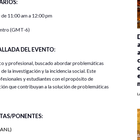
ARIOS:
 de 11:00 am a 12:00 pm
entro (GMT-6)
ALLADA DEL EVENTO:
co y profesional, buscado abordar problemáticas
e la investigación y la incidencia social. Este
fesionales y estudiantes con el propósito de
nción que contribuyan a la solución de problemáticas
L
ados de investigaciones recientes, se discutirán
TAS/PONENTES:
se propondrán estrategias para la incidencia social
istrales, mesas de discusión, conversatorios
ANL
cipantes tendrán la oportunidad de compartir sus
uir redes de colaboración que fortalezcan su