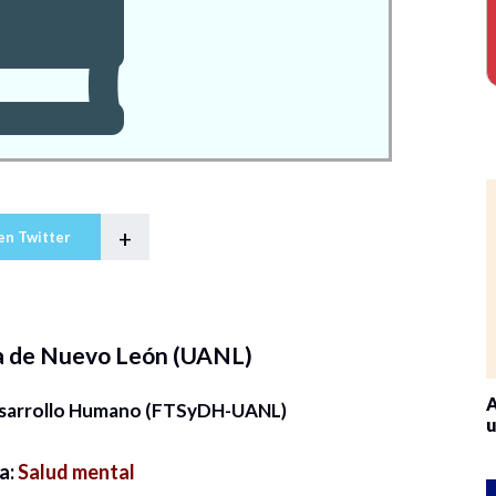
+
en Twitter
a de Nuevo León (UANL)
A
Desarrollo Humano (FTSyDH-UANL)
u
a:
Salud mental