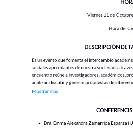
HOR
Viernes 11 de Octubre
Hora del C
DESCRIPCIÓN DET
Es un evento que fomenta el intercambio académi
sociales apremiantes de nuestra sociedad, a través d
encuentro reúne a investigadores, académicos, pro
analizar, discutir y generar propuestas de interve
complejas.
Mostrar más
Durante el evento, se presentarán avances y result
CONFERENCIS
enfoques teóricos y metodológicos innovadores, y 
basada en evidencia. A través de conferencias mag
Dra. Emma Alexandra Zamarripa Esparza
U
presentaciones de investigaciones, las y los parti
conocimientos, intercambiar experiencias y constr