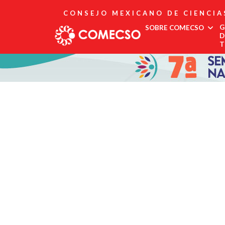
CONSEJO MEXICANO DE CIENCIA
G
SOBRE COMECSO
D
T
Afiliación
Asociados
Directorio
Estatutos
Fundadores
Publicaciones
Comité Editorial
Boletín