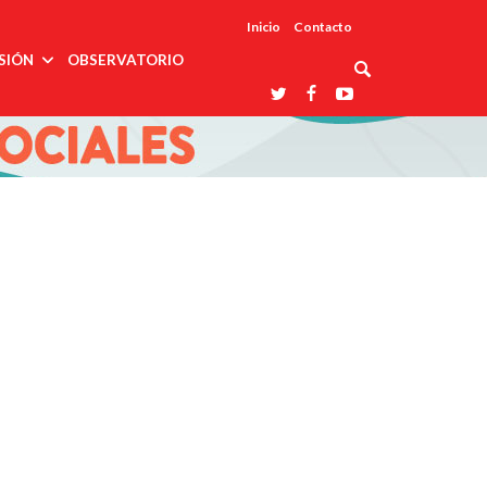
Inicio
Contacto
SIÓN
OBSERVATORIO
Asociaciones
udios
profesionales
onales
Grupos de
Reconoce
arrollo
trabajo
ar
La UDUALC
rcultural
os
A La
Redes
Universidad
cación
temáticas
De México
odología
Laboratorios
tico
En Su 475
as ciencias
Aniversario
nacionales
ales
Entidades
afines
d pública
ajo social
ismo