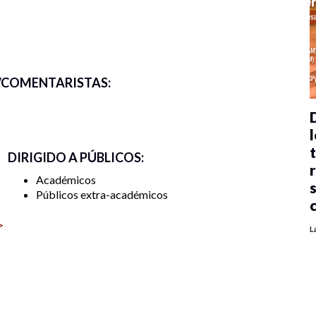
isciplinario y su compromiso con la transformación
ivo entre los distintos actores involucrados en la
COMENTARISTAS:
problemáticas complejas. Además, se busca que este
tica y la creación de nuevas iniciativas que
al.
l
DIRIGIDO A PÚBLICOS:
Académicos
Públicos extra-académicos
>
L