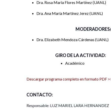
Dra. Rosa Maria Flores Martínez
UANL
capacidad de intervención en la realidad social.
Dra. Ana María Martínez Jerez
UANL
El encuentro se caracteriza por su enfoque interd
social, promoviendo un diálogo abierto y construct
MODERADORES/
generación de conocimiento y la intervención en 
evento sea un espacio propicio para la reflexión crí
Dra. Elizabeth Mendoza Cárdenas
UANL
contribuyan al bienestar social y al desarrollo soci
GIRO DE LA ACTIVIDAD:
Académico
Descargar programa completo en formato PDF >
CONTACTO:
Responsable: LUZ MARIEL LARA HERNANDEZ