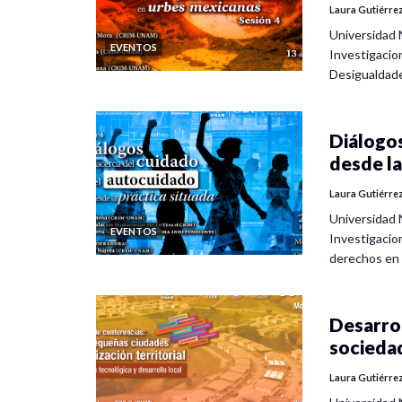
Laura Gutiérre
Universidad 
EVENTOS
Investigacio
Desigualdad
Diálogos
desde la
Laura Gutiérre
Universidad 
EVENTOS
Investigacio
derechos en
Desarrol
socieda
Laura Gutiérre