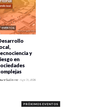
EVENTOS
Desarrollo
ocal,
tecnociencia y
riesgo en
sociedades
complejas
0 veces compartido
aura Gutiérrez
-
Ago 05, 2026
356 vistas
PRÓXIMOS EVENTOS