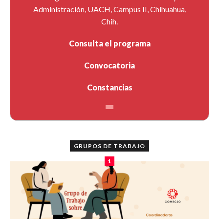
Administración, UACH, Campus II, Chihuahua,
Chih.
Consulta el programa
Convocatoria
Constancias
GRUPOS DE TRABAJO
1