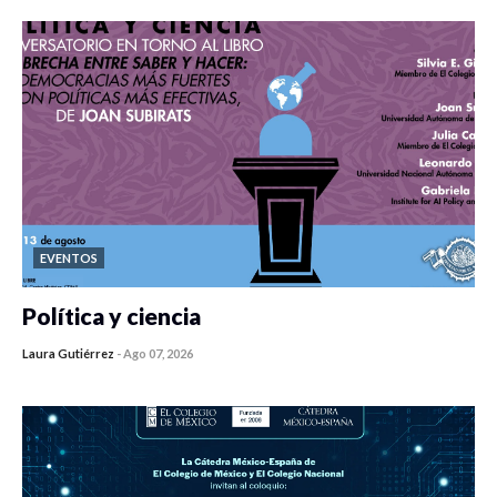
EVENTOS
Política y ciencia
Laura Gutiérrez
-
Ago 07, 2026
0 veces compartido
453 vistas