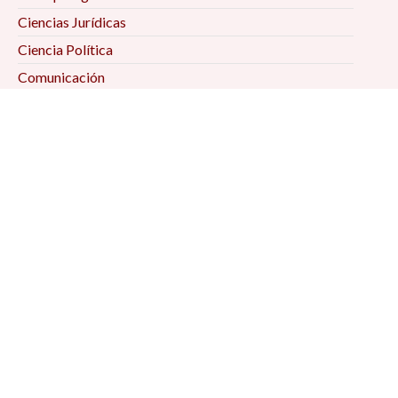
Ciencias Jurídicas
Ciencia Política
Comunicación
Demografía
Economía
Geografía
Historia
Psicología Social
Relaciones Internacionales
Sociología