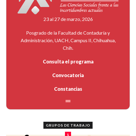
23 al 27 de marzo, 2026
Posgrado de la Facultad de Contaduría y
Administración, UACH, Campus II, Chihuahua,
Chih.
Consulta el programa
Convocatoria
Constancias
GRUPOS DE TRABAJO
1