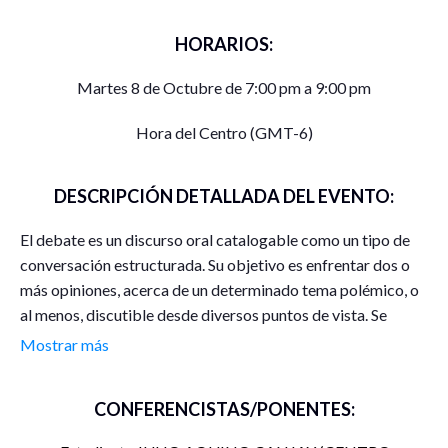
HORARIOS:
Martes 8 de Octubre de 7:00 pm a 9:00 pm
Hora del Centro (GMT-6)
DESCRIPCIÓN DETALLADA DEL EVENTO:
El debate es un discurso oral catalogable como un tipo de
conversación estructurada. Su objetivo es enfrentar dos o
más opiniones, acerca de un determinado tema polémico, o
al menos, discutible desde diversos puntos de vista. Se
caracteriza por ser una discusión estructurada con réplicas
Mostrar más
por parte de un equipo defensor y por otro que esté en
contra de la afirmación planteada. Precisa de una
CONFERENCISTAS/PONENTES:
investigación documental rigurosa para poder replicar con
fundamentos. (Universidad del Desarrollo, 2021).