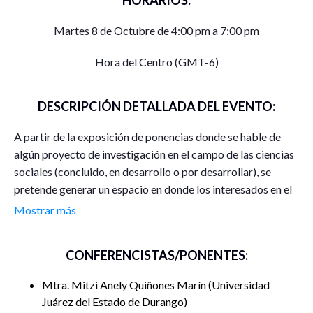
HORARIOS:
Martes 8 de Octubre de 4:00 pm a 7:00 pm
Hora del Centro (GMT-6)
DESCRIPCIÓN DETALLADA DEL EVENTO:
A partir de la exposición de ponencias donde se hable de
algún proyecto de investigación en el campo de las ciencias
sociales (concluido, en desarrollo o por desarrollar), se
pretende generar un espacio en donde los interesados en el
desarrollo de las ciencias sociales en Durango, puedan llevar
Mostrar más
a cabo un mutuo enriquecimiento teórico, metodológico y
conceptual. Debido a que se busca una visión inter, multi y
CONFERENCISTAS/PONENTES:
transdisciplinaria, así como fomentar el diálogo de saberes,
en la presente actividad se convoca a participar a
Mtra. Mitzi Anely Quiñones Marín
Universidad
profesores, investigadores, estudiantes y personas de la
Juárez del Estado de Durango
sociedad civil.