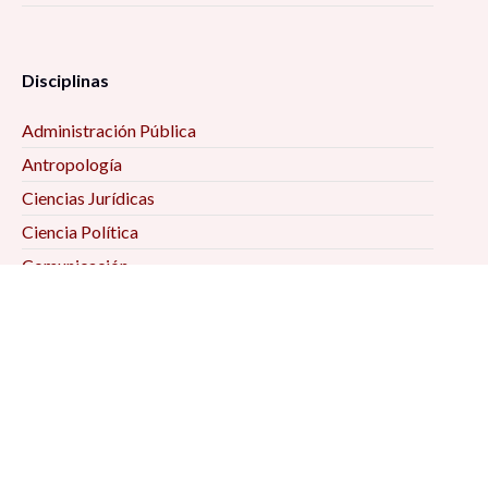
Disciplinas
Administración Pública
Antropología
Ciencias Jurídicas
Ciencia Política
Comunicación
Demografía
Economía
Geografía
Historia
Psicología Social
Relaciones Internacionales