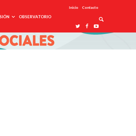
Inicio
Contacto
SIÓN
OBSERVATORIO
Asociaciones
udios
profesionales
onales
Grupos de
Reconoce
arrollo
trabajo
ar
La UDUALC
rcultural
os
A La
Redes
Universidad
cación
temáticas
De México
odología
Laboratorios
tico
En Su 475
as ciencias
Aniversario
nacionales
ales
Entidades
afines
d pública
ajo social
ismo