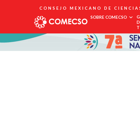
CONSEJO MEXICANO DE CIENCIA
G
SOBRE COMECSO
D
T
Afiliación
Asociados
Directorio
Estatutos
Fundadores
Publicaciones
Comité Editorial
Boletín