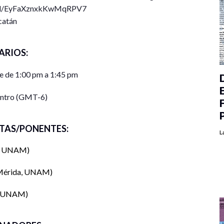
o.gl/EyFaXznxkKwMqRPV7
catán
ARIOS:
e de 1:00 pm a 1:45 pm
entro (GMT-6)
TAS/PONENTES:
L
a, UNAM
Mérida, UNAM
, UNAM