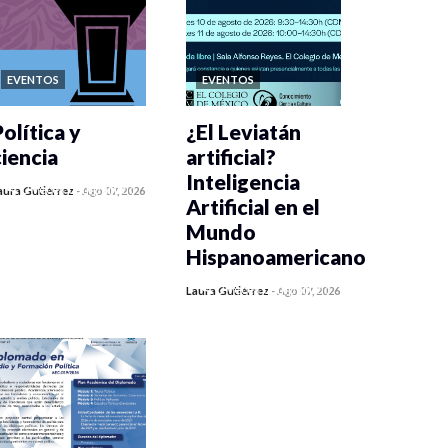
EVENTOS
EVENTOS
olítica y
¿El Leviatán
ciencia
artificial?
Inteligencia
0 veces compartido
aura Gutiérrez
-
Ago 07, 2026
Artificial en el
447 vistas
Mundo
Hispanoamericano
0 veces compartido
Laura Gutiérrez
-
Ago 07, 2026
436 vistas