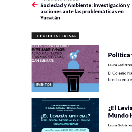
Sociedad y Ambiente: investigación y
acciones ante las problemáticas en
Yucatán
TE PUEDE INTERESAR
Política 
Laura Gutiérre
El Colegio Na
brecha entre
EVENTOS
¿El Levia
Mundo H
Laura Gutiérre