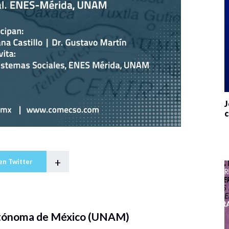
J
c
+
en Twitter
utónoma de México (UNAM)