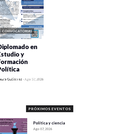
CONVOCATORIAS
Diplomado en
Estudio y
Formación
Política
0 veces compartido
aura Gutiérrez
-
Ago 07, 2026
1186 vistas
PRÓXIMOS EVENTOS
Política y ciencia
Ago 07, 2026