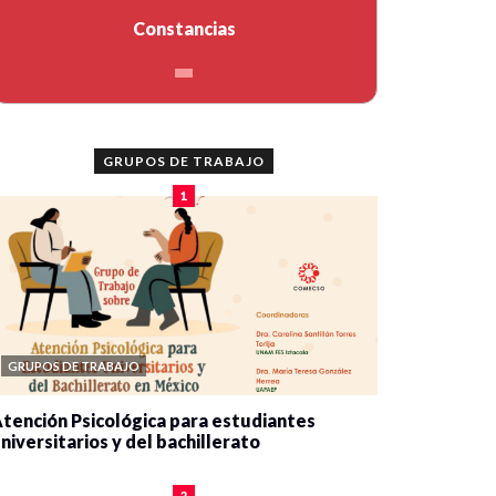
Constancias
GRUPOS DE TRABAJO
1
GRUPOS DE TRABAJO
tención Psicológica para estudiantes
niversitarios y del bachillerato
0 veces compartido
2090 vistas
2