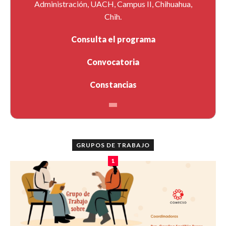
Administración, UACH, Campus II, Chihuahua,
Chih.
Consulta el programa
Convocatoria
Constancias
GRUPOS DE TRABAJO
1