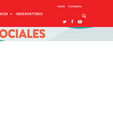
Inicio
Contacto
SIÓN
OBSERVATORIO
Asociaciones
udios
profesionales
onales
Grupos de
Reconoce
arrollo
trabajo
ar
La UDUALC
rcultural
os
A La
Redes
Universidad
cación
temáticas
De México
odología
Laboratorios
tico
En Su 475
as ciencias
Aniversario
nacionales
ales
Entidades
afines
d pública
ajo social
ismo