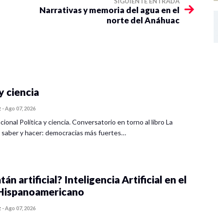
SIGUIENTE ENTRADA
Narrativas y memoria del agua en el
norte del Anáhuac
y ciencia
z
-
Ago 07, 2026
cional Política y ciencia. Conversatorio en torno al libro La
 saber y hacer: democracias más fuertes…
tán artificial? Inteligencia Artificial en el
ispanoamericano
z
-
Ago 07, 2026