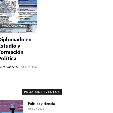
CONVOCATORIAS
Diplomado en
Estudio y
Formación
Política
0 veces compartido
aura Gutiérrez
-
Ago 07, 2026
1186 vistas
PRÓXIMOS EVENTOS
Política y ciencia
Ago 07, 2026