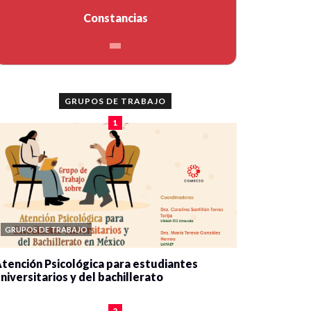
Constancias
GRUPOS DE TRABAJO
1
GRUPOS DE TRABAJO
tención Psicológica para estudiantes
niversitarios y del bachillerato
0 veces compartido
2090 vistas
2