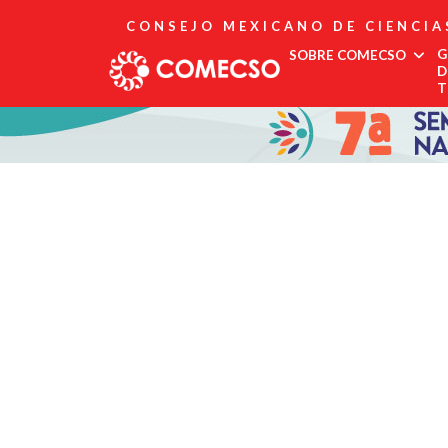
CONSEJO MEXICANO DE CIENCIA
G
SOBRE COMECSO
D
T
Afiliación
Asociados
Directorio
Estatutos
Fundadores
Publicaciones
Comité Editorial
Boletín