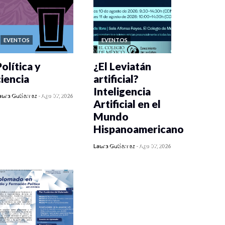
EVENTOS
EVENTOS
olítica y
¿El Leviatán
ciencia
artificial?
Inteligencia
0 veces compartido
aura Gutiérrez
-
Ago 07, 2026
Artificial en el
447 vistas
Mundo
Hispanoamericano
0 veces compartido
Laura Gutiérrez
-
Ago 07, 2026
436 vistas