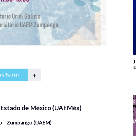
J
c
+
en Twitter
 Estado de México (UAEMéx)
io – Zumpango (UAEM)