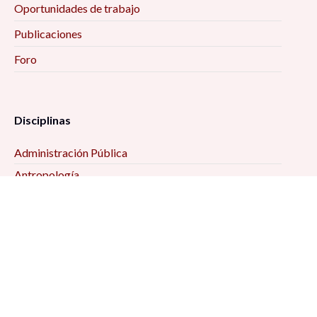
Oportunidades de trabajo
Publicaciones
Foro
Disciplinas
Administración Pública
Antropología
Ciencias Jurídicas
Ciencia Política
Comunicación
Demografía
Economía
Geografía