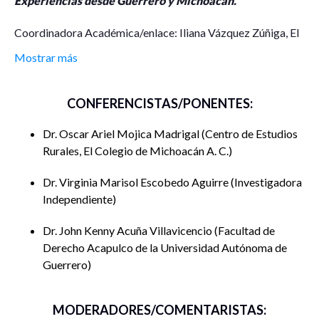
Experiencias desde Guerrero y Michoacán.
Coordinadora Académica/enlace: Iliana Vázquez Zúñiga, El
Colegio de Tlaxcala A. C.
Mostrar más
Integrantes:
CONFERENCISTAS/PONENTES:
Moderación y presentación del conversatorio:
Dra. Iliana Vázquez Zúñiga
Dr. Oscar Ariel Mojica Madrigal
Centro de Estudios
Profesora Investigadora de El Colegio de Tlaxcala A. C.
Rurales, El Colegio de Michoacán A. C.
Desplazamientos por violencia en el estado de Guerrero
Dr. Virginia Marisol Escobedo Aguirre
Investigadora
Independiente
Dr. John Kenny Acuña Villavicencio, Profesor Investigador
de la Facultad de Derecho Acapulco de la Universidad
Dr. John Kenny Acuña Villavicencio
Facultad de
Autónoma de Guerrero.
Derecho Acapulco de la Universidad Autónoma de
Guerrero
Periodistas desplazados: la construcción del refugio en una
categoría política en México
Dra. Virginia Marisol Escobedo Aguirre, Investigadora
MODERADORES/COMENTARISTAS: