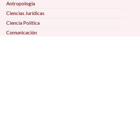
Antropología
Ciencias Jurídicas
Ciencia Política
Comunicación
Demografía
Economía
Geografía
Historia
Psicología Social
Relaciones Internacionales
Sociología