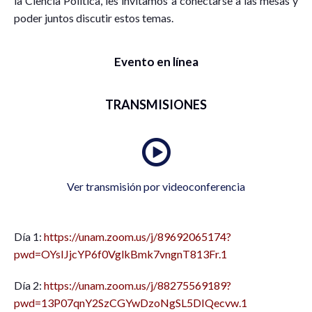
la Ciencia Política, les invitamos a conectarse a las mesas y
poder juntos discutir estos temas.
Evento en línea
TRANSMISIONES
Ver transmisión por videoconferencia
Día 1:
https://unam.zoom.us/j/89692065174?
pwd=OYsIJjcYP6f0VglkBmk7vngnT813Fr.1
Día 2:
https://unam.zoom.us/j/88275569189?
pwd=13P07qnY2SzCGYwDzoNgSL5DIQecvw.1