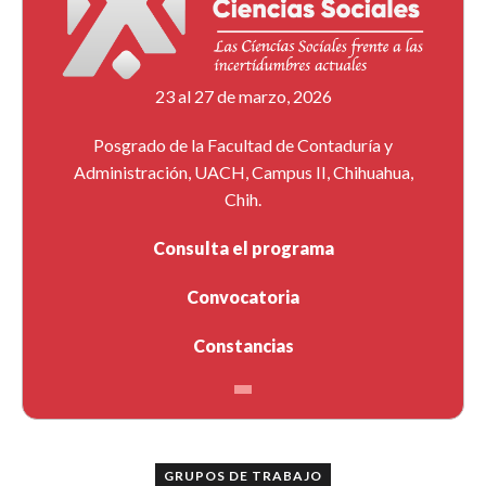
23 al 27 de marzo, 2026
Posgrado de la Facultad de Contaduría y
Administración, UACH, Campus II, Chihuahua,
Chih.
Consulta el programa
Convocatoria
Constancias
GRUPOS DE TRABAJO