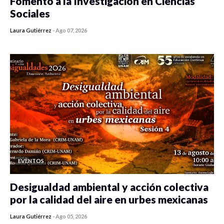
Fomento a la Investigación en Ciencias
Sociales
Laura Gutiérrez
-
Ago 07, 2026
0 veces compartido
19 vistas
EVENTOS
Desigualdad ambiental y acción colectiva
por la calidad del aire en urbes mexicanas
Laura Gutiérrez
-
Ago 05, 2026
0 veces compartido
485 vistas