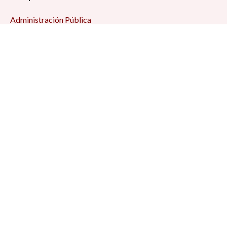
Administración Pública
Antropología
Ciencias Jurídicas
Ciencia Política
Comunicación
Demografía
Economía
Geografía
Historia
Psicología Social
Relaciones Internacionales
Sociología