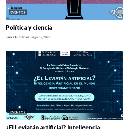
EVENTOS
Política y ciencia
Laura Gutiérrez
-
Ago 07, 2026
0 veces compartido
446 vistas
EVENTOS
¿El Leviatán artificial? Inteligencia