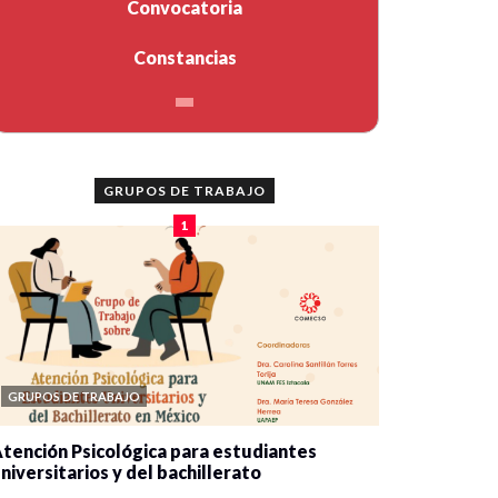
Convocatoria
Constancias
GRUPOS DE TRABAJO
1
GRUPOS DE TRABAJO
tención Psicológica para estudiantes
niversitarios y del bachillerato
0 veces compartido
2078 vistas