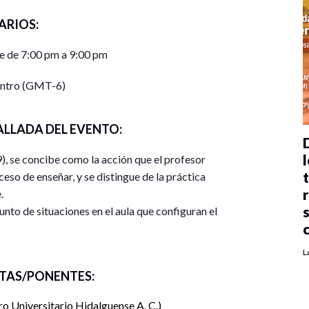
ARIOS:
e de 7:00 pm a 9:00 pm
entro (GMT-6)
ALLADA DEL EVENTO:
l
), se concibe como la acción que el profesor
ceso de enseñar, y se distingue de la práctica
.
unto de situaciones en el aula que configuran el
 determinados objetivos educativos, limitados a un
n el aprendizaje de los estudiantes.
L
 procedimientos diseñados para preparar a los
TAS/PONENTES:
titudes y habilidades que necesitan para trabajar
o Universitario Hidalguense A. C.