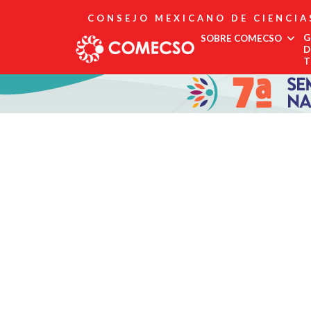
CONSEJO MEXICANO DE CIENCIA
G
SOBRE COMECSO
D
T
Afiliación
Asociados
Directorio
Estatutos
Fundadores
Publicaciones
Comité Editorial
Boletín