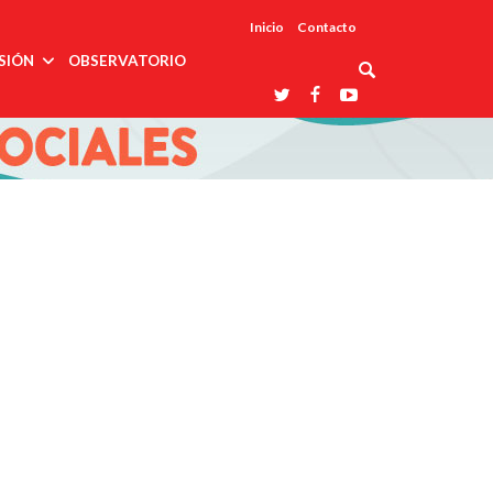
Inicio
Contacto
SIÓN
OBSERVATORIO
Asociaciones
udios
profesionales
onales
Grupos de
Reconoce
arrollo
trabajo
ar
La UDUALC
rcultural
os
A La
Redes
Universidad
cación
temáticas
De México
odología
Laboratorios
tico
En Su 475
as ciencias
Aniversario
nacionales
ales
Entidades
afines
d pública
ajo social
ismo