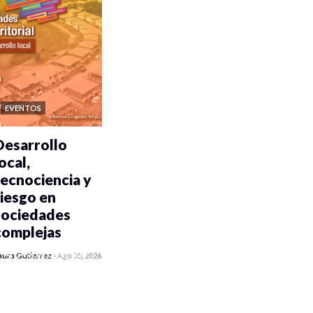
EVENTOS
Desarrollo
ocal,
tecnociencia y
riesgo en
sociedades
complejas
0 veces compartido
aura Gutiérrez
-
Ago 05, 2026
320 vistas