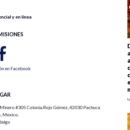
cial y en línea
MISIONES
ión en Facebook
UGAR
L
l Minero #305 Colonia.Rojo Gómez, 42030 Pachuca
, Mexico.
dalgo