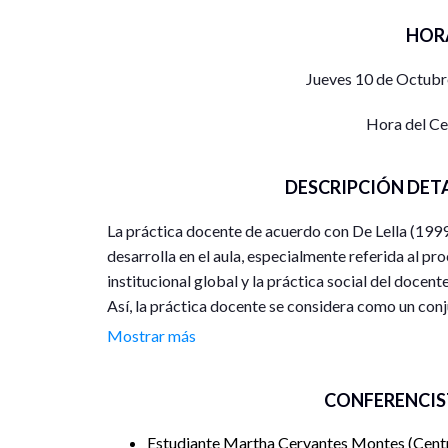
HOR
Jueves 10 de Octubr
Hora del C
DESCRIPCIÓN DET
La práctica docente de acuerdo con De Lella (1999
desarrolla en el aula, especialmente referida al pro
institucional global y la práctica social del docente
Así, la práctica docente se considera como un conj
trabajo de profesores y estudiantes en función de
Mostrar más
conjunto de actividades que inciden directamente e
La formación docente abarca todas las políticas y
CONFERENCIS
docentes para que adquieran los conocimientos, ac
eficazmente en el aula y en la comunidad escolar.
Estudiante Martha Cervantes Montes
Centr