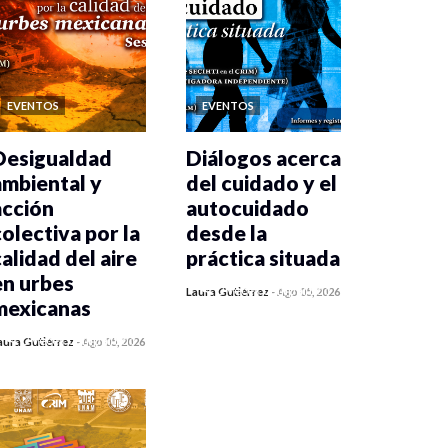
EVENTOS
EVENTOS
Desigualdad
Diálogos acerca
ambiental y
del cuidado y el
acción
autocuidado
colectiva por la
desde la
calidad del aire
práctica situada
en urbes
0 veces compartido
Laura Gutiérrez
-
Ago 05, 2026
mexicanas
357 vistas
0 veces compartido
aura Gutiérrez
-
Ago 05, 2026
366 vistas