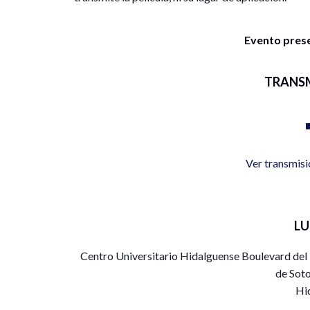
Evento presen
TRANS
Ver transmis
L
Centro Universitario Hidalguense Boulevard de
de Soto
Hi