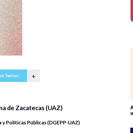
+
en Twitter
ma de Zacatecas (UAZ)
A
u
 y Políticas Públicas (DGEPP-UAZ)