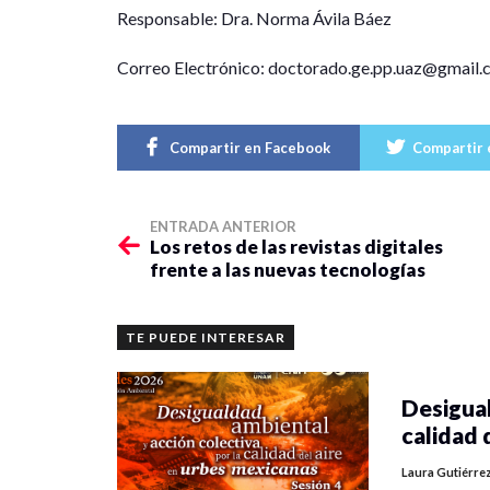
Responsable: Dra. Norma Ávila Báez
Correo Electrónico: doctorado.ge.pp.uaz@gmail
Compartir en Facebook
Compartir 
ENTRADA ANTERIOR
Los retos de las revistas digitales
frente a las nuevas tecnologías
TE PUEDE INTERESAR
Desigual
calidad 
Laura Gutiérre