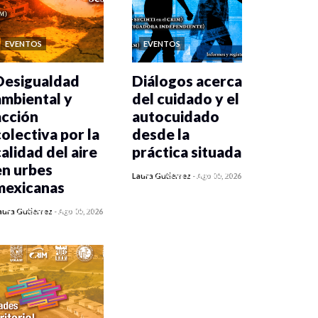
EVENTOS
EVENTOS
Desigualdad
Diálogos acerca
ambiental y
del cuidado y el
acción
autocuidado
colectiva por la
desde la
calidad del aire
práctica situada
en urbes
0 veces compartido
Laura Gutiérrez
-
Ago 05, 2026
mexicanas
461 vistas
0 veces compartido
aura Gutiérrez
-
Ago 05, 2026
468 vistas