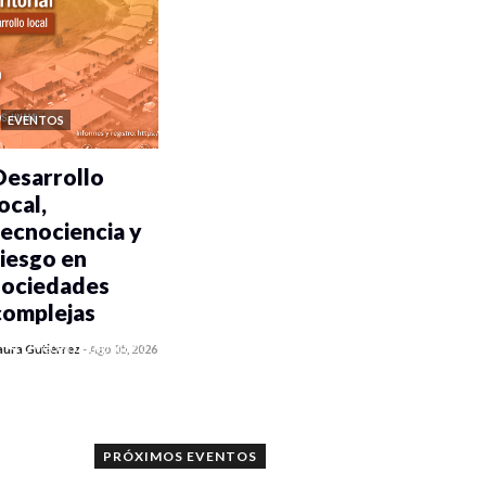
EVENTOS
Desarrollo
ocal,
tecnociencia y
riesgo en
sociedades
complejas
0 veces compartido
aura Gutiérrez
-
Ago 05, 2026
403 vistas
PRÓXIMOS EVENTOS