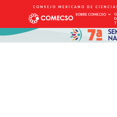
CONSEJO MEXICANO DE CIENCIA
G
SOBRE COMECSO
D
T
Afiliación
Asociados
Directorio
Estatutos
Fundadores
Publicaciones
Comité Editorial
Boletín