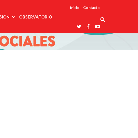
Inicio
Contacto
SIÓN
OBSERVATORIO
Asociaciones
udios
profesionales
onales
Grupos de
Reconoce
arrollo
trabajo
ar
La UDUALC
rcultural
os
A La
Redes
Universidad
cación
temáticas
De México
odología
Laboratorios
tico
En Su 475
as ciencias
Aniversario
nacionales
ales
Entidades
afines
d pública
ajo social
ismo