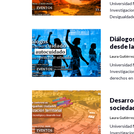
Universidad 
EVENTOS
Investigacio
Desigualdad
Diálogos
desde la
Laura Gutiérre
Universidad 
EVENTOS
Investigacio
derechos en
Desarrol
socieda
Laura Gutiérre
Universidad 
EVENTOS
Investigacio