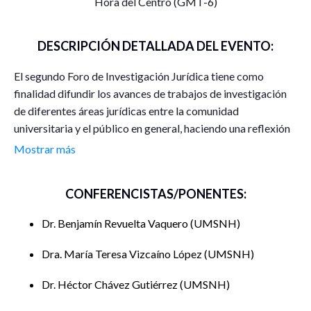
Hora del Centro (GMT-6)
DESCRIPCIÓN DETALLADA DEL EVENTO:
El segundo Foro de Investigación Jurídica tiene como
finalidad difundir los avances de trabajos de investigación
de diferentes áreas jurídicas entre la comunidad
universitaria y el público en general, haciendo una reflexión
crítica sobre el impacto y relación de los proyectos dentro
Mostrar más
del ámbito jurídico.
CONFERENCISTAS/PONENTES:
Este foro incluye la presentación de una Conferencia
Magistral, así como una decena de Ponencias, dónde los
Dr. Benjamín Revuelta Vaquero
UMSNH
alumnos y egresados de los diferentes programas de
Posgrado que oferta la División de Estudios de Posgrado de
Dra. María Teresa Vizcaíno López
UMSNH
la Facultad de Derecho y Ciencias Sociales de la U.M.S.N. H.
expondrán sus trabajos y/o avances de investigación.
Dr. Héctor Chávez Gutiérrez
UMSNH