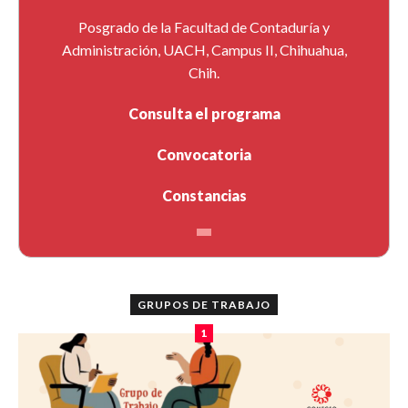
Posgrado de la Facultad de Contaduría y
Administración, UACH, Campus II, Chihuahua,
Chih.
Consulta el programa
Convocatoria
Constancias
GRUPOS DE TRABAJO
1