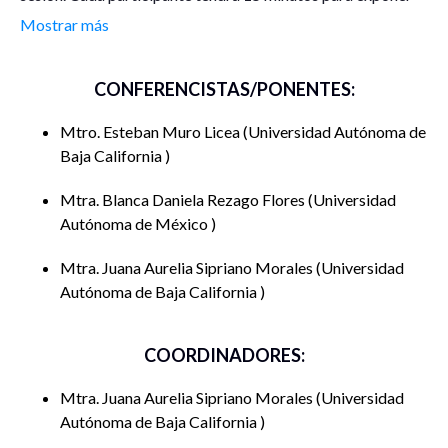
una idea. Los participantes del evento se moderarán entre sí,
Mostrar más
esto con el objetivo de que también puedan ir delineando
reflexiones y cuestionamientos entre el público. Se asignará
CONFERENCISTAS/PONENTES:
un tiempo de preguntas y respuestas para quienes sigan el
evento. Posteriormente, los participantes tendrán un
Mtro. Esteban Muro Licea
Universidad Autónoma de
espacio para su resolución. Finalmente se cerrará el evento
Baja California
con las reflexiones del conversatorio.
Mtra. Blanca Daniela Rezago Flores
Universidad
Autónoma de México
Mtra. Juana Aurelia Sipriano Morales
Universidad
Autónoma de Baja California
COORDINADORES:
Mtra. Juana Aurelia Sipriano Morales
Universidad
Autónoma de Baja California