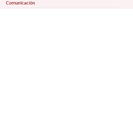
Comunicación
Demografía
Economía
Geografía
Historia
Psicología Social
Relaciones Internacionales
Sociología
Suscríbete a
nuestro
boletín